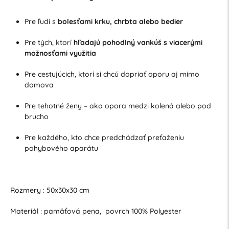
Pre ľudí s
bolesťami krku, chrbta alebo bedier
Pre tých, ktorí
hľadajú pohodlný vankúš s viacerými
možnosťami využitia
Pre cestujúcich, ktorí si chcú dopriať oporu aj mimo
domova
Pre tehotné ženy – ako opora medzi kolená alebo pod
brucho
Pre každého, kto chce predchádzať preťaženiu
pohybového aparátu
Rozmery : 50x30x30 cm
Materiál : pamäťová pena, povrch 100% Polyester