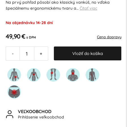
Na prvý pohľad pôsobí ako klasický vankúš, no vďaka
špeciálnemu ergonomickému tvaru a…
Čítať viac
Na objednávku 14-28 dní
49,90 €
Cena dopravy
s DPH
Vložiť do košíka
-
+
VEĽKOOBCHOD
Prihlásenie veľkoobchod