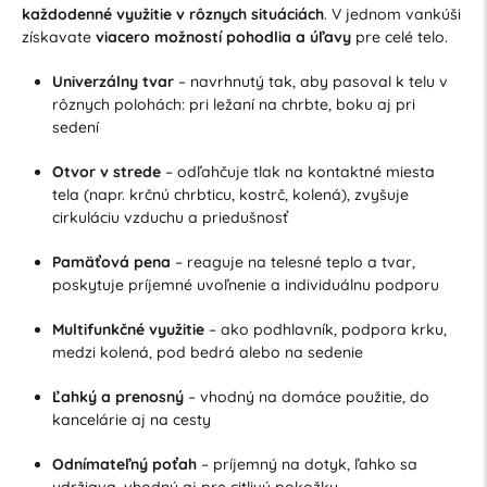
každodenné využitie v rôznych situáciách
. V jednom vankúši
získavate
viacero možností pohodlia a úľavy
pre celé telo.
Univerzálny tvar
– navrhnutý tak, aby pasoval k telu v
rôznych polohách: pri ležaní na chrbte, boku aj pri
sedení
Otvor v strede
– odľahčuje tlak na kontaktné miesta
tela (napr. krčnú chrbticu, kostrč, kolená), zvyšuje
cirkuláciu vzduchu a priedušnosť
Pamäťová pena
– reaguje na telesné teplo a tvar,
poskytuje príjemné uvoľnenie a individuálnu podporu
Multifunkčné využitie
– ako podhlavník, podpora krku,
medzi kolená, pod bedrá alebo na sedenie
Ľahký a prenosný
– vhodný na domáce použitie, do
kancelárie aj na cesty
Odnímateľný poťah
– príjemný na dotyk, ľahko sa
udržiava, vhodný aj pre citlivú pokožku