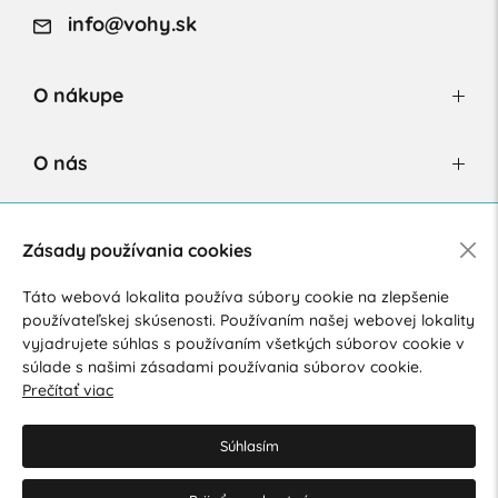
info@vohy.sk
O nákupe
O nás
Newsletter
Zásady používania cookies
Táto webová lokalita používa súbory cookie na zlepšenie
používateľskej skúsenosti. Používaním našej webovej lokality
Súhlasím so spracovaním osobných údajov pre marketingové
vyjadrujete súhlas s používaním všetkých súborov cookie v
účely.
Zásady ochrany osobných údajov
.
súlade s našimi zásadami používania súborov cookie.
Prečítať viac
Súhlasím