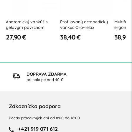
Anatomický vankúš s
Profilovaný ortopedický
Multifun
gélovým povrchom
vankúš Oro-relax
ergonom
pamäťov
27,90 €
38,40 €
38,90 
DOPRAVA ZDARMA
pri nákupe nad 40 €
Zákaznícka podpora
Počas pracovných dní od 8:00 do 16:00
+421 919 071 612