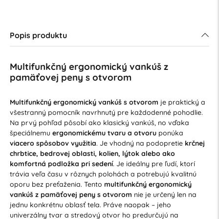
Popis produktu
Multifunkčný ergonomický vankúš z
pamäťovej peny s otvorom
Multifunkčný ergonomický vankúš s otvorom
je praktický a
všestranný pomocník navrhnutý pre každodenné pohodlie.
Na prvý pohľad pôsobí ako klasický vankúš, no vďaka
špeciálnemu
ergonomickému tvaru a otvoru
ponúka
viacero spôsobov využitia
. Je vhodný na podopretie
krčnej
chrbtice, bedrovej oblasti, kolien, lýtok alebo ako
komfortná podložka pri sedení
. Je ideálny pre ľudí, ktorí
trávia veľa času v rôznych polohách a potrebujú kvalitnú
oporu bez preťaženia. Tento
multifunkčný ergonomický
vankúš z pamäťovej peny s otvorom
nie je určený len na
jednu konkrétnu oblasť tela. Práve naopak – jeho
univerzálny tvar a stredový otvor ho predurčujú na