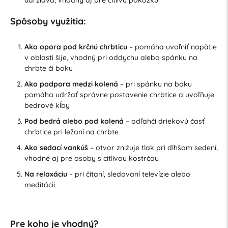
Spôsoby využitia:
Ako opora pod krčnú chrbticu
– pomáha uvoľniť napätie
v oblasti šije, vhodný pri oddychu alebo spánku na
chrbte či boku
Ako podpora medzi kolená
– pri spánku na boku
pomáha udržať správne postavenie chrbtice a uvoľňuje
bedrové kĺby
Pod bedrá alebo pod kolená
– odľahčí driekovú časť
chrbtice pri ležaní na chrbte
Ako sedací vankúš
– otvor znižuje tlak pri dlhšom sedení,
vhodné aj pre osoby s citlivou kostrčou
Na relaxáciu
– pri čítaní, sledovaní televízie alebo
meditácii
Pre koho je vhodný?