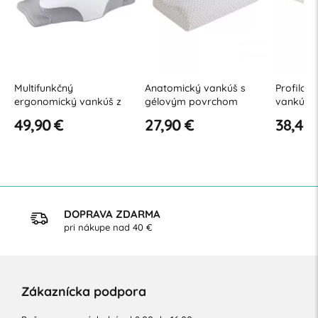
Multifunkčný
Anatomický vankúš s
Profilov
ergonomický vankúš z
gélovým povrchom
vankúš O
pamäťovej peny s
49,90 €
27,90 €
38,40 
otvorom
DOPRAVA ZDARMA
pri nákupe nad 40 €
Zákaznícka podpora