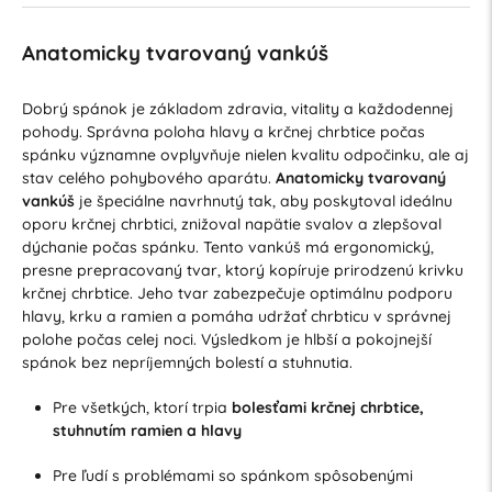
Anatomicky tvarovaný vankúš
Dobrý spánok je základom zdravia, vitality a každodennej
pohody. Správna poloha hlavy a krčnej chrbtice počas
spánku významne ovplyvňuje nielen kvalitu odpočinku, ale aj
stav celého pohybového aparátu.
Anatomicky tvarovaný
vankúš
je špeciálne navrhnutý tak, aby poskytoval ideálnu
oporu krčnej chrbtici, znižoval napätie svalov a zlepšoval
dýchanie počas spánku. Tento vankúš má ergonomický,
presne prepracovaný tvar, ktorý kopíruje prirodzenú krivku
krčnej chrbtice. Jeho tvar zabezpečuje optimálnu podporu
hlavy, krku a ramien a pomáha udržať chrbticu v správnej
polohe počas celej noci. Výsledkom je hlbší a pokojnejší
spánok bez nepríjemných bolestí a stuhnutia.
Pre všetkých, ktorí trpia
bolesťami krčnej chrbtice,
stuhnutím ramien a hlavy
Pre ľudí s problémami so spánkom spôsobenými