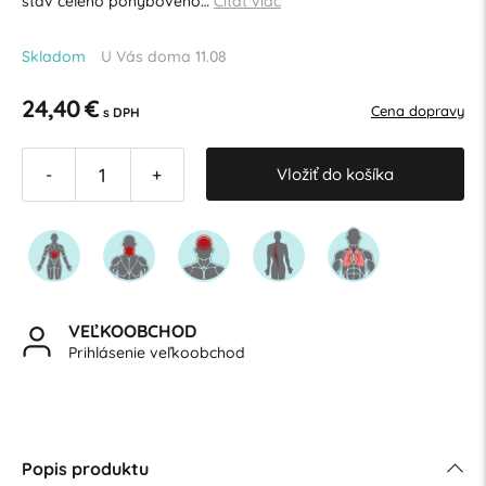
stav celého pohybového…
Čítať viac
Skladom
U Vás doma 11.08
24,40 €
Cena dopravy
s DPH
Vložiť do košíka
-
+
VEĽKOOBCHOD
Prihlásenie veľkoobchod
Popis produktu