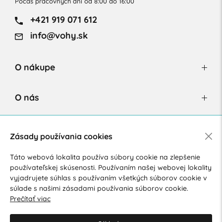
Počas pracovných dní od 8:00 do 16:00
+421 919 071 612
info@vohy.sk
O nákupe
O nás
Newsletter
Zásady používania cookies
Táto webová lokalita používa súbory cookie na zlepšenie
používateľskej skúsenosti. Používaním našej webovej lokality
Súhlasím so spracovaním osobných údajov pre marketingové
vyjadrujete súhlas s používaním všetkých súborov cookie v
účely.
Zásady ochrany osobných údajov
.
súlade s našimi zásadami používania súborov cookie.
Prečítať viac