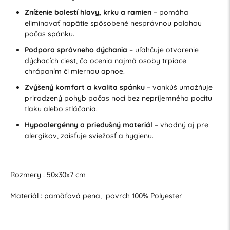
Zníženie bolestí hlavy, krku a ramien
– pomáha
eliminovať napätie spôsobené nesprávnou polohou
počas spánku.
Podpora správneho dýchania
– uľahčuje otvorenie
dýchacích ciest, čo ocenia najmä osoby trpiace
chrápaním či miernou apnoe.
Zvýšený komfort a kvalita spánku
– vankúš umožňuje
prirodzený pohyb počas noci bez nepríjemného pocitu
tlaku alebo stláčania.
Hypoalergénny a priedušný materiál
– vhodný aj pre
alergikov, zaisťuje sviežosť a hygienu.
Rozmery : 50x30x7 cm
Materiál : pamäťová pena, povrch 100% Polyester