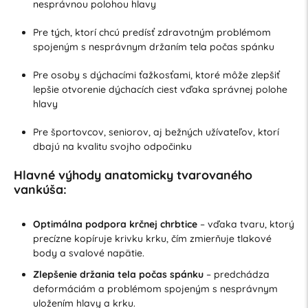
nesprávnou polohou hlavy
Pre tých, ktorí chcú predísť zdravotným problémom
spojeným s nesprávnym držaním tela počas spánku
Pre osoby s dýchacími ťažkosťami, ktoré môže zlepšiť
lepšie otvorenie dýchacích ciest vďaka správnej polohe
hlavy
Pre športovcov, seniorov, aj bežných užívateľov, ktorí
dbajú na kvalitu svojho odpočinku
Hlavné výhody anatomicky tvarovaného
vankúša:
Optimálna podpora krčnej chrbtice
– vďaka tvaru, ktorý
precízne kopíruje krivku krku, čím zmierňuje tlakové
body a svalové napätie.
Zlepšenie držania tela počas spánku
– predchádza
deformáciám a problémom spojeným s nesprávnym
uložením hlavy a krku.