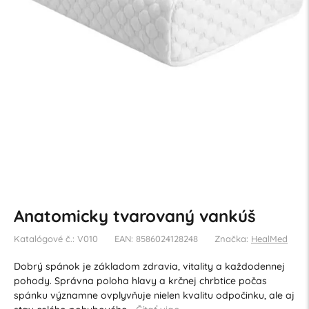
Anatomicky tvarovaný vankúš
Katalógové č.: V010
EAN: 8586024128248
Značka:
HealMed
Dobrý spánok je základom zdravia, vitality a každodennej
pohody. Správna poloha hlavy a krčnej chrbtice počas
spánku významne ovplyvňuje nielen kvalitu odpočinku, ale aj