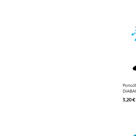
Ponož
DIABA
3,20 €