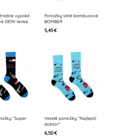
tredne vysoké
Ponožky silné bambusové
é DEMI tenké
BOMBER
5,45 €
nožky "Super
Veselé ponožky "Najlepší
doktor"
6,50 €