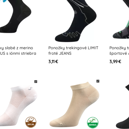
y slabé z merino
Ponožky trekingové LIMIT
Ponožky t
S s iónmi striebra
froté JEANS
športové
3,11 €
3,99 €