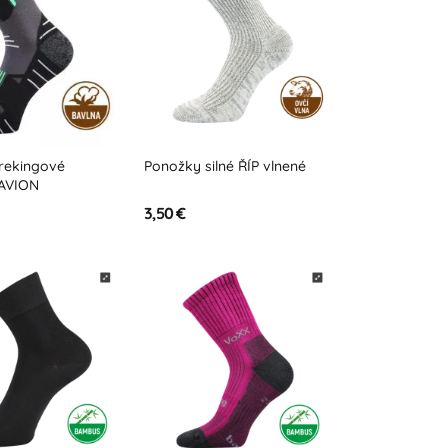
rekingové
Ponožky silné ŘÍP vlnené
 AVION
3,50 €