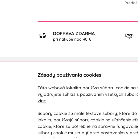
Predoš
KUP
DOPRAVA ZDARMA
ezpečne
pri nákupe nad 40 €
Zásady používania cookies
Zákaznícka podpora
O ná
Táto webová lokalita používa súbory cookie na z
Počas pracovných dní od 8:00 do 16:00
Doprav
vyjadrujete súhlas s používaním všetkých súbor
viac
+421 919 071 612
Novink
Obcho
info@vohy.sk
Súbory cookie sú malé textové súbory, ktoré do
lokality používajú súbory cookie na uľahčenie ef
Reklam
cookie, ktoré sú potrebné na správne fungovanie
Reklam
súbory cookie musia byť pred nastavením v preh
Vyhľad