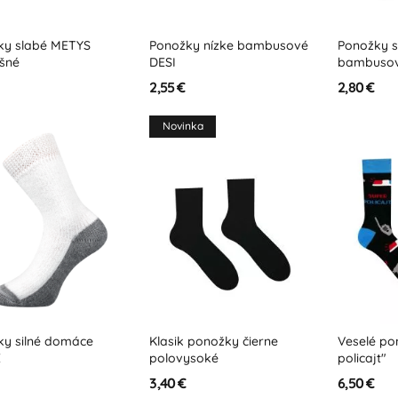
ky slabé METYS
Ponožky nízke bambusové
Ponožky s
ušné
DESI
bambusov
2,55 €
2,80 €
Novinka
ky silné domáce
Klasik ponožky čierne
Veselé po
E
polovysoké
policajt"
3,40 €
6,50 €