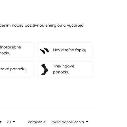
dením nabijú pozitívnou energiou a vyčarujú
dnofarebné
Neviditeľné ťapky
nožky
Trekingové
xtové ponožky
ponožky
t:
20
Zoradenie:
Podľa odporúčania