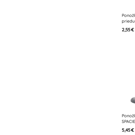
Ponož
pried
2,55 €
Ponož
SPACI
5,45 €