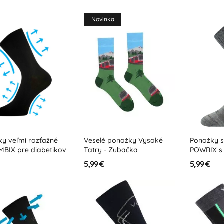
Novinka
ky veľmi rozťažné
Veselé ponožky Vysoké
Ponožky s
MBIX pre diabetikov
Tatry - Zubačka
POWRIX s 
5,99 €
5,99 €