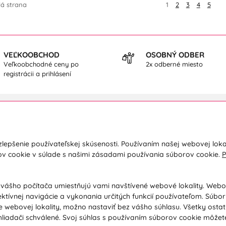
lá strana
1
2
3
4
5
VEĽKOOBCHOD
OSOBNÝ ODBER
Veľkoobchodné ceny po
2x odberné miesto
registrácii a prihlásení
kupe
O nás
lepšenie používateľskej skúsenosti. Používaním našej webovej loka
a a platba
Kontakty
ov cookie v súlade s našimi zásadami používania súborov cookie.
P
y
O spoločnosti
dné podmienky
Ochrana osobných údajov
 vášho počítača umiestňujú vami navštívené webové lokality. Web
ektívnej navigácie a vykonania určitých funkcií používateľom. Súbo
ácia / Vrátenie tovaru
Poradňa / Blog
 webovej lokality, možno nastaviť bez vášho súhlasu. Všetky osta
ačný poriadok / Vrátenie tovaru
Veľkoobchodná spolupráca B2B
liadači schválené. Svoj súhlas s používaním súborov cookie môžet
ávanie podľa ochorenia