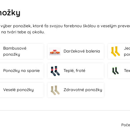
nožky
 výber ponožiek, ktoré ťa svojou farebnou škálou a veselým preve
na tvári tebe aj okoliu.
Bambusové
Je
Darčekové balenia
ponožky
po
Ponožky na spanie
Teplé, froté
Te
Veselé ponožky
Zdravotné ponožky
Poče