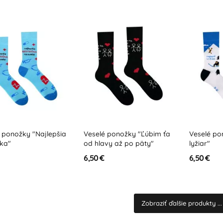
 ponožky "Najlepšia
Veselé ponožky "Ľúbim ťa
Veselé po
čka"
od hlavy až po päty"
lyžiar"
6,50 €
6,50 €
Zobraziť ďalšie produkty ...