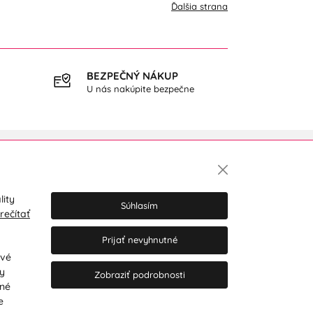
Ďalšia strana
BEZPEČNÝ NÁKUP
DOPR
U nás nakúpite bezpečne
pri ná
Newsletter
lity
Súhlasím
rečítať
Prijať nevyhnutné
Súhlasím so spracovaním osobných
údajov pre marketingové účely.
Zásady
ové
ochrany osobných údajov
.
ry
Zobraziť podrobnosti
tné
e