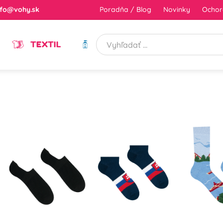
nfo@vohy.sk
Poradňa / Blog
Novinky
Ochor
TEXTIL
HYGIENA