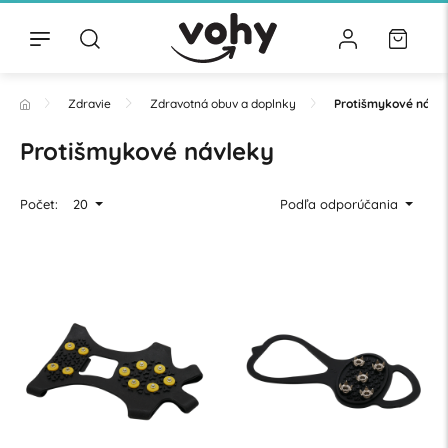
Zdravie
Zdravotná obuv a doplnky
Protišmykové návl
Protišmykové návleky
Počet:
20
Podľa odporúčania