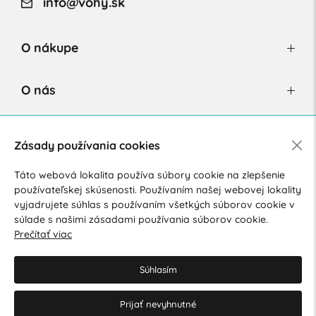
info@vohy.sk
O nákupe
O nás
Newsletter
Zásady používania cookies
Táto webová lokalita používa súbory cookie na zlepšenie
používateľskej skúsenosti. Používaním našej webovej lokality
Súhlasím so spracovaním osobných údajov pre marketingové
vyjadrujete súhlas s používaním všetkých súborov cookie v
účely.
Zásady ochrany osobných údajov
.
súlade s našimi zásadami používania súborov cookie.
Prečítať viac
Súhlasím
Prijať nevyhnutné