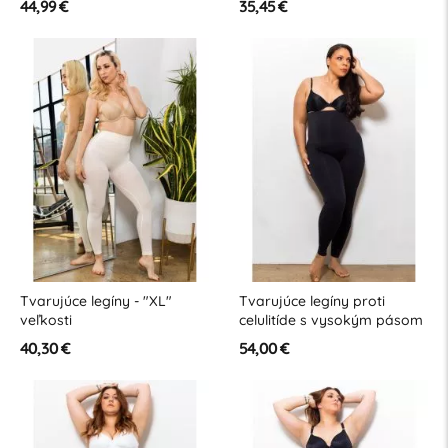
44,99 €
35,45 €
Tvarujúce legíny - "XL"
Tvarujúce legíny proti
veľkosti
celulitíde s vysokým pásom
- "XL" veľkosti
40,30 €
54,00 €