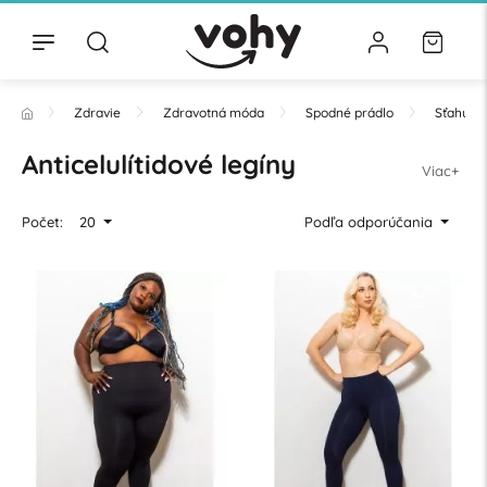
Zdravie
Zdravotná móda
Spodné prádlo
Sťahujúc
Anticelulítidové legíny
Viac+
Počet:
20
Podľa odporúčania