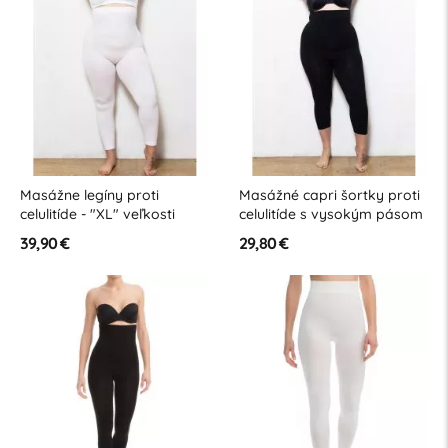
Masážne legíny proti
Masážné capri šortky proti
celulitíde - "XL" veľkosti
celulitíde s vysokým pásom
- "XL" veľkosti
39,90 €
29,80 €