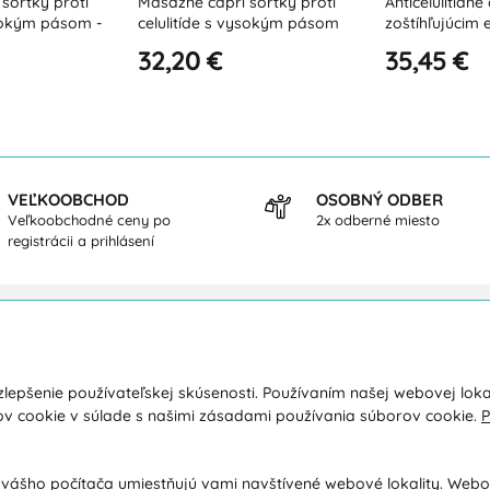
šortky proti
Anticelulitídne capri s FIR
Anticelulitídne
ysokým pásom
zoštíhľujúcim efektom
zoštíhľujúcim
35,45 €
38,95 €
VEĽKOOBCHOD
OSOBNÝ ODBER
Veľkoobchodné ceny po
2x odberné miesto
registrácii a prihlásení
kupe
O nás
lepšenie používateľskej skúsenosti. Používaním našej webovej loka
a a platba
Kontakty
ov cookie v súlade s našimi zásadami používania súborov cookie.
P
y
O spoločnosti
dné podmienky
Ochrana osobných údajov
 vášho počítača umiestňujú vami navštívené webové lokality. Web