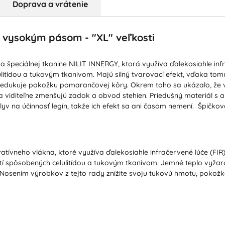
Doprava a vrátenie
 s vysokým pásom - "XL" veľkosti
ka špeciálnej tkanine NILIT INNERGY, ktorá využíva ďalekosiahle inf
litídou a tukovým tkanivom. Majú silný tvarovací efekt, vďaka tomu,
edukuje pokožku pomarančovej kôry. Okrem toho sa ukázalo, že 
a viditeľne zmenšujú zadok a obvod stehien. Priedušný materiál s
 na účinnosť legín, takže ich efekt sa ani časom nemení. Špičková
ívneho vlákna, ktoré využíva ďalekosiahle infračervené lúče (FIR) 
stí spôsobených celulitídou a tukovým tkanivom. Jemné teplo vyž
osením výrobkov z tejto rady znížite svoju tukovú hmotu, pokožka 