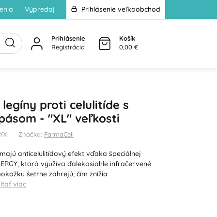
enia
Výpredaj
Prihlásenie veľkoobchod
Prihlásenie
Košík
Registrácia
0,00 €
legíny proti celulitíde s
ásom - "XL" veľkosti
9YX
Značka:
FarmaCell
majú anticelulitídový efekt vďaka špeciálnej
NERGY, ktorá využíva ďalekosiahle infračervené
 pokožku šetrne zahrejú, čím znížia
ítať viac