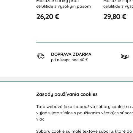
 proti
Masážné capri šortky proti
Masážné capri 
ysokým pásom
celulitíde s vysokým pásom -
celulitíde s v
"XL" veľkosti
29,80 €
32,20 €
KUP
DOPRAVA ZDARMA
ezpečne
pri nákupe nad 40 €
Zásady používania cookies
Zákaznícka podpora
O ná
Táto webová lokalita používa súbory cookie na z
Počas pracovných dní od 8:00 do 16:00
Doprav
vyjadrujete súhlas s používaním všetkých súbor
viac
+421 919 071 612
Novink
Obcho
info@vohy.sk
Súbory cookie sú malé textové súbory, ktoré do