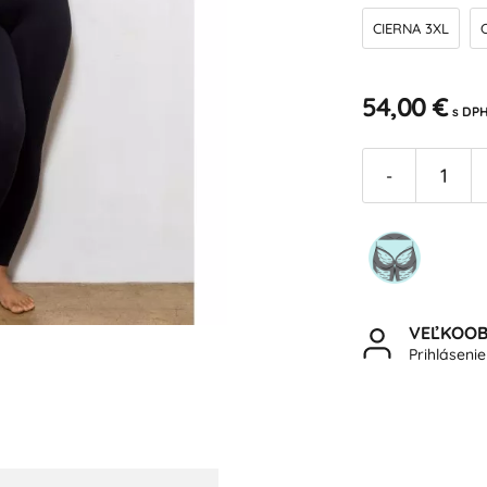
CIERNA 3XL
54,00 €
s DP
-
VEĽKOO
Prihláseni