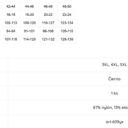
3XL, 4XL, 5XL
Čierna
1 ks
87% nylón, 13% el
art.609yx