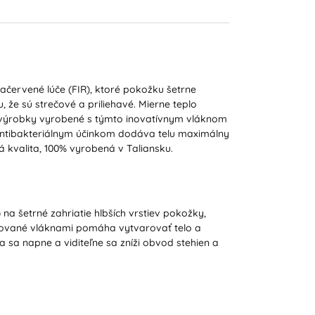
račervené lúče (FIR), ktoré pokožku šetrne
 že sú strečové a priliehavé. Mierne teplo
výrobky vyrobené s týmto inovatívnym vláknom
 antibakteriálnym účinkom dodáva telu maximálny
 kvalita, 100% vyrobená v Taliansku.
na šetrné zahriatie hlbších vrstiev pokožky,
arované vláknami pomáha vytvarovať telo a
sa napne a viditeľne sa zníži obvod stehien a