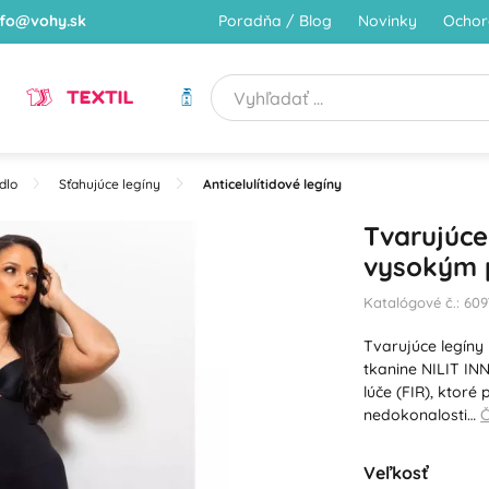
nfo@vohy.sk
Poradňa / Blog
Novinky
Ochor
TEXTIL
HYGIENA
dlo
Sťahujúce legíny
Anticelulítidové legíny
Tvarujúce 
vysokým p
Katalógové č.: 60
Tvarujúce legíny 
tkanine NILIT IN
lúče (FIR), ktoré
nedokonalosti…
Č
Veľkosť