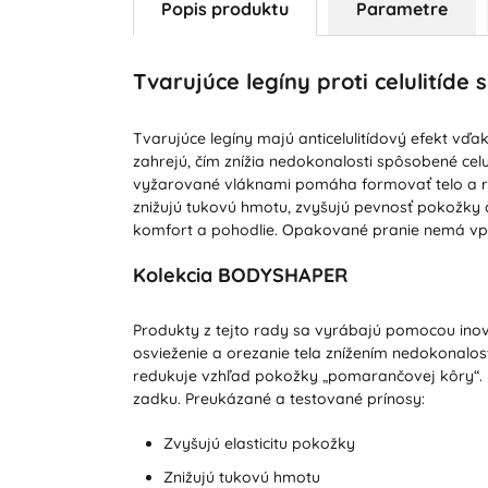
Popis produktu
Parametre
Tvarujúce legíny proti celulitíde
Tvarujúce legíny majú anticelulitídový efekt vďa
zahrejú, čím znížia nedokonalosti spôsobené celu
vyžarované vláknami pomáha formovať telo a r
znižujú tukovú hmotu, zvyšujú pevnosť pokožky 
komfort a pohodlie. Opakované pranie nemá vplyv
Kolekcia BODYSHAPER
Produkty z tejto rady sa vyrábajú pomocou inovat
osvieženie a orezanie tela znížením nedokonalo
redukuje vzhľad pokožky „pomarančovej kôry“. N
zadku. Preukázané a testované prínosy:
Zvyšujú elasticitu pokožky
Znižujú tukovú hmotu