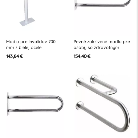
Madlo pre invalidov 700
Pevné zakrivené madlo pre
mm z bielej ocele
osoby so zdravotným
postihnutím 600 mm z
143,84 €
154,40 €
leštenej nehrdzavejúcej
ocele