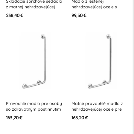
Skladacie sprchové sedadlo
Madlo z leštenej
z matnej nehrdzavejúcej
nehrdzavejúcej ocele s
ocele
uhlom 130° pre osoby so
238,40 €
99,50 €
zdravotným postihnutím
Pravouhlé madlo pre osoby
Matné pravouhlé madlo z
so zdravotným postihnutím
nehrdzavejúcej ocele pre
7/5 pravé 90° lesklé z
telesne postihnutých 7/5
163,20 €
163,20 €
nehrdzavejúcej ocele
pravé 90°