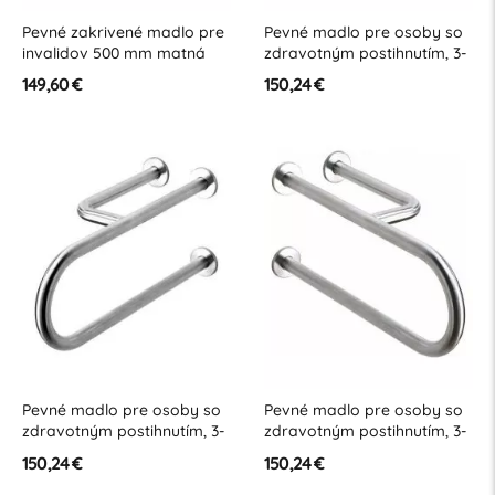
Pevné zakrivené madlo pre
Pevné madlo pre osoby so
invalidov 500 mm matná
zdravotným postihnutím, 3-
nehrdzavejúca oceľ
podperné, pravé, 550 mm,
149,60 €
150,24 €
lesklé
Pevné madlo pre osoby so
Pevné madlo pre osoby so
zdravotným postihnutím, 3-
zdravotným postihnutím, 3-
podperné, ľavé, 550 mm,
podperné pravé, 550 mm,
150,24 €
150,24 €
lesklá nehrdzavejúca oceľ
matná nehrdzavejúca oceľ