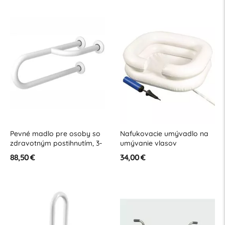
Pevné madlo pre osoby so
Nafukovacie umývadlo na
zdravotným postihnutím, 3-
umývanie vlasov
podperné pravé, 600 mm,
88,50 €
34,00 €
biela oceľ