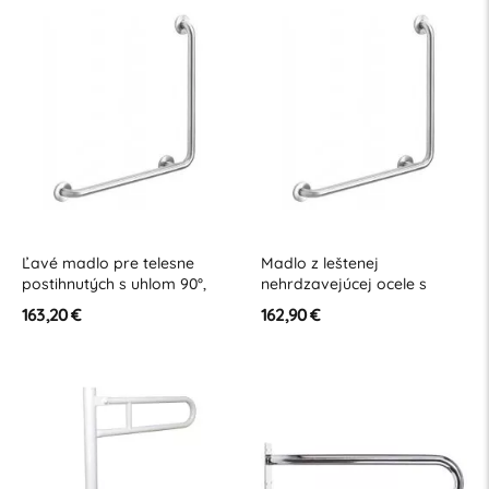
Ľavé madlo pre telesne
Madlo z leštenej
postihnutých s uhlom 90°,
nehrdzavejúcej ocele s
lesklý nerez 7/5
uhlom 90° pre telesne
163,20 €
162,90 €
postihnutých