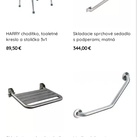
HARRY chodítko, toaletné
Skladacie sprchové sedadlo
kreslo a stolička 3v1
s podperami, matná
nehrdzavejúca oceľ
89,50 €
344,00 €