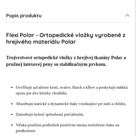
Popis produktu
Flexi Polar - Ortopedické vložky vyrobené z
hrejivého materiálu Polar
Trojvrstvové ortopedické vložky z hrejivej tkaniny Polar a
pružnej latexovej peny so stabilizačným prvkom.
Uvoľňujú zaťaženie kostí, svalov, šliach a kĺbov a poskytujú mäkkú
oporu pre dve klenby chodidla,
Absorbujú statické a dynamické tlaky vznikajúce pri státí a chôdzi,
Zmierňujú bolesť spôsobenú preťažením,
Vďaka použitiu podložiek pozitívne menia rozloženie tlaku na
predkolenie