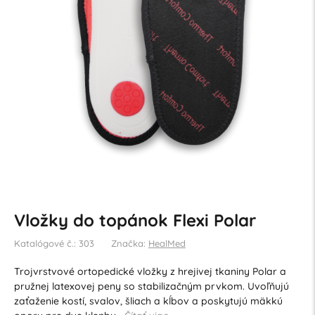
Vložky do topánok Flexi Polar
Katalógové č.: 303
Značka:
HealMed
Trojvrstvové ortopedické vložky z hrejivej tkaniny Polar a
pružnej latexovej peny so stabilizačným prvkom. Uvoľňujú
zaťaženie kostí, svalov, šliach a kĺbov a poskytujú mäkkú