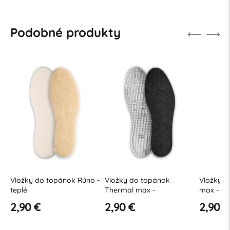
Podobné produkty
Vložky do topánok Rúno -
Vložky do topánok
Vložky d
teplé
Thermal max -
max - od
odstrihávacie
2,90 €
2,90 €
2,90 €