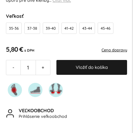
oporu pre dve klenby…
Čítať viac
Veľkosť
35-36
37-38
39-40
41-42
43-44
45-46
5,80 €
Cena dopravy
s DPH
Vložiť do košíka
-
+
VEĽKOOBCHOD
Prihlásenie veľkoobchod