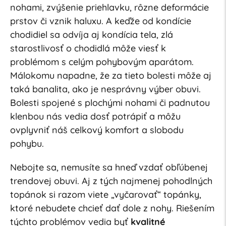
nohami, zvýšenie priehlavku, rôzne deformácie
prstov či vznik haluxu. A keďže od kondície
chodidiel sa odvíja aj kondícia tela, zlá
starostlivosť o chodidlá môže viesť k
problémom s celým pohybovým aparátom.
Málokomu napadne, že za tieto bolesti môže aj
taká banalita, ako je nesprávny výber obuvi.
Bolesti spojené s plochými nohami či padnutou
klenbou nás vedia dosť potrápiť a môžu
ovplyvniť náš celkový komfort a slobodu
pohybu.
Nebojte sa, nemusíte sa hneď vzdať obľúbenej
trendovej obuvi. Aj z tých najmenej pohodlných
topánok si razom viete „vyčarovať“ topánky,
ktoré nebudete chcieť dať dole z nohy. Riešením
týchto problémov vedia byť
kvalitné