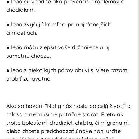
● lebo sú vhodné ako prevencia problémov s
chodidlami.
● lebo zvyšujú komfort pri najrôznejších
činnostiach.
● lebo môžu zlepšiť vaše držanie tela aj
samotnú chôdzu.
● lebo z niekoľkých párov obuvi si viete razom
urobiť zdravotné.
Ako sa hovorí: “Nohy nás nosia po celý život,” a
tak sa o ne musíme patrične starať. Preto ak
trpíte bolesťami chodidiel, chrbta, či migrénami,
alebo chcete predchádzať únave nôh, určite