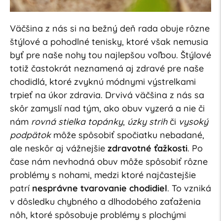
Väčšina z nás si na bežný deň rada obuje rôzne
štýlové a pohodlné tenisky, ktoré však nemusia
byť pre naše nohy tou najlepšou voľbou. Štýlové
totiž častokrát neznamená aj zdravé pre naše
chodidlá, ktoré zvyknú módnymi výstrelkami
trpieť na úkor zdravia. Drvivá väčšina z nás sa
skôr zamyslí nad tým, ako obuv vyzerá a nie či
nám
rovná stielka topánky
,
úzky strih
či
vysoký
podpätok
môže spôsobiť spočiatku nebadané,
ale neskôr aj vážnejšie
zdravotné ťažkosti
. Po
čase nám nevhodná obuv môže spôsobiť rôzne
problémy s nohami, medzi ktoré najčastejšie
patrí
nesprávne tvarovanie chodidiel
. To vzniká
v dôsledku chybného a dlhodobého zaťaženia
nôh, ktoré spôsobuje problémy s plochými