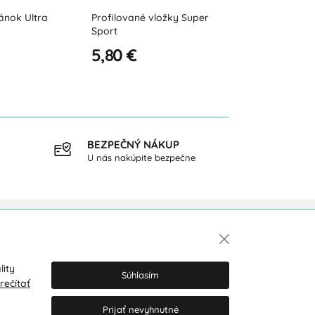
ložky Super
Prievzdušné vložky do
Športové vlo
topánok CLIMA COMFORT
SportPro
5,90 €
7,90 €
BEZPEČNÝ NÁKUP
DOPR
U nás nakúpite bezpečne
pri ná
Newsletter
lity
Súhlasím
rečítať
Prijať nevyhnutné
Súhlasím so spracovaním osobných