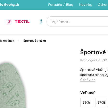
nfo@vohy.sk
Poradňa / Blog
Novinky
Ochor
TEXTIL
HYGIENA
do topánok
Športové vložky
Športové
Katalógové č.: 301
Športové vložky 
športujú alebo 
Čítať viac
Veľkosť
35-36
37-38