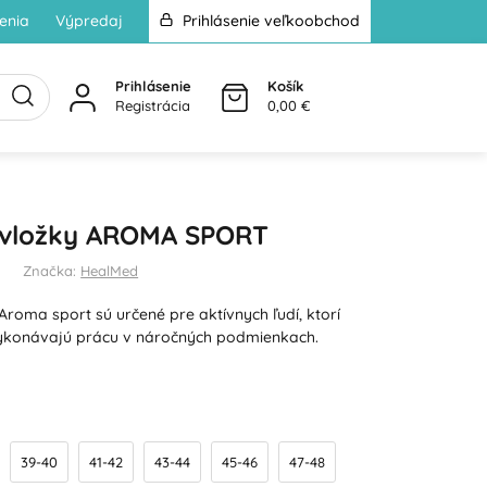
enia
Výpredaj
Prihlásenie veľkoobchod
Prihlásenie
Košík
Registrácia
0,00 €
 vložky AROMA SPORT
Značka:
HealMed
Aroma sport sú určené pre aktívnych ľudí, ktorí
vykonávajú prácu v náročných podmienkach.
39-40
41-42
43-44
45-46
47-48