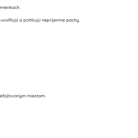
dmienkach.
 uvoľňujú a pohlcujú nepríjemne pachy.
 preťažovaným miestam.