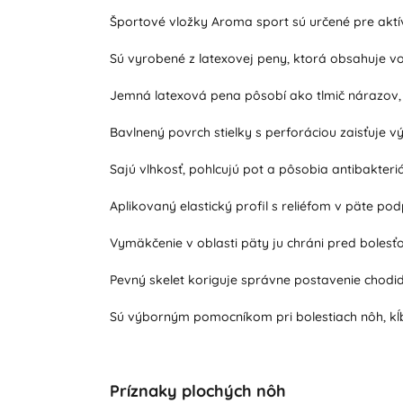
Športové vložky Aroma sport sú určené pre aktí
Sú vyrobené z latexovej peny, ktorá obsahuje v
Jemná latexová pena pôsobí ako tlmič nárazov, čí
Bavlnený povrch stielky s perforáciou zaisťuje v
Sajú vlhkosť, pohlcujú pot a pôsobia antibakteriá
Aplikovaný elastický profil s reliéfom v päte po
Vymäkčenie v oblasti päty ju chráni pred bolesť
Pevný skelet koriguje správne postavenie chodi
Sú výborným pomocníkom pri bolestiach nôh, kĺ
Príznaky plochých nôh