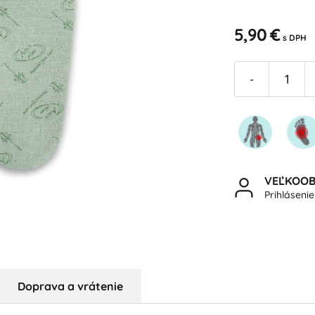
5,90 €
s DPH
-
VEĽKOO
Prihláseni
Doprava a vrátenie