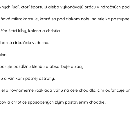
vnych ľudí, ktorí športujú alebo vykonávajú prácu v náročných po
oňavé mikrokapsule, ktoré sa pod tlakom nohy na stielke postupne
m šetrí kĺby, kolená a chrbticu.
ýbornú cirkuláciu vzduchu.
lne.
dporuje pozdĺžnu klenbu a absorbuje otrasy.
ou a vznikom pätnej ostrohy.
diel a rovnomerne rozkladá váhu na celé chodidlo, čím odľahčuje
bov a chrbtice spôsobených zlým postavením choddiel.