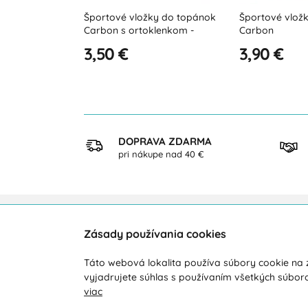
y do topánok
Športové vložky do topánok
Športové vlož
lenkom -
Carbon
Carbon s orto
3,90 €
4,99 €
KUP
DOPRAVA ZDARMA
ezpečne
pri nákupe nad 40 €
Zásady používania cookies
Zákaznícka podpora
O ná
Táto webová lokalita používa súbory cookie na z
Počas pracovných dní od 8:00 do 16:00
Doprav
vyjadrujete súhlas s používaním všetkých súbor
viac
+421 919 071 612
Novink