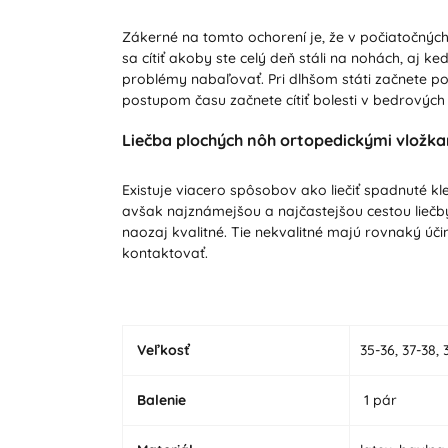
Zákerné na tomto ochorení je, že v počiatočných 
sa cítiť akoby ste celý deň stáli na nohách, aj
problémy nabaľovať. Pri dlhšom státi začnete po
postupom času začnete cítiť bolesti v bedrových 
Liečba plochých nôh ortopedickými vložk
Existuje viacero spôsobov ako liečiť spadnuté k
avšak najznámejšou a najčastejšou cestou liečby
naozaj kvalitné. Tie nekvalitné majú rovnaký úč
kontaktovať.
Veľkosť
35-36, 37-38, 
Balenie
1 pár