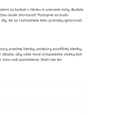
znakmi sú bolesti v členku a unavené nohy. Budete
om času bude zhoršovať. Postupne sa budú
žily. Ak sa rozhodnete tieto príznaky ignorovať,
pory priečnej klenby, podpory pozdĺžnej klenby,
r dbajte, aby vaše nové ortopedické vložky boli
iek Vám radi pomôžeme. Stačí nás len