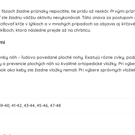
fázach žiadne príznaky nepocítite, tie prídu až neskôr. Prvými prí
 keď ste žiadnu väčšiu aktivitu nevykonávali. Táto únava sa postup
ciťovať kŕče v lýtkach a v mnohých prípadoch sa objavia aj kŕčové 
kĺboch, ktorá následne prejde až na chrbticu.
ami
lenby nôh – ľudovo povedané ploché nohy. Existujú rôzne cviky, pod
 a prevencie plochých nôh sú kvalitné ortopedické vložky. Pri výbe
inok ako keby ste žiadne vložky nemali. Pri výbere správnych vlož
39-40, 41-42, 43-44, 45-46, 47-48