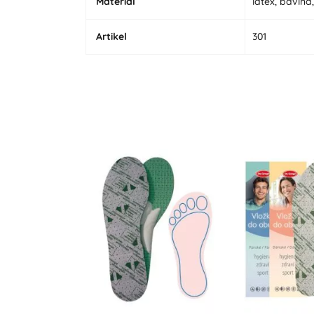
Materiál
latex, bavlna,
Artikel
301