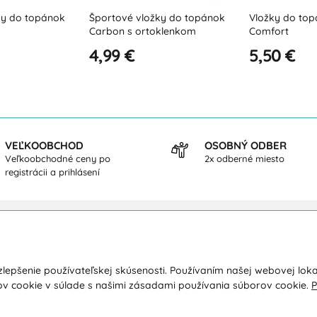
ky do topánok
Vložky do topánok Ultra
Profilované v
klenkom
Comfort
Sport
5,50 €
5,80 €
VEĽKOOBCHOD
OSOBNÝ ODBER
Veľkoobchodné ceny po
2x odberné miesto
registrácii a prihlásení
kupe
O nás
lepšenie používateľskej skúsenosti. Používaním našej webovej loka
a a platba
Kontakty
ov cookie v súlade s našimi zásadami používania súborov cookie.
P
y
O spoločnosti