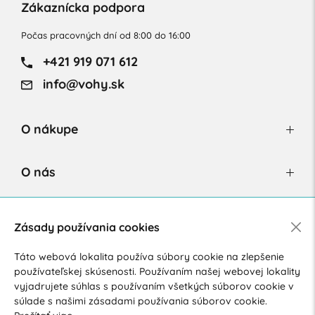
Zákaznícka podpora
Počas pracovných dní od 8:00 do 16:00
+421 919 071 612
info@vohy.sk
O nákupe
O nás
Newsletter
Zásady používania cookies
Táto webová lokalita používa súbory cookie na zlepšenie
používateľskej skúsenosti. Používaním našej webovej lokality
Súhlasím so spracovaním osobných údajov pre marketingové
vyjadrujete súhlas s používaním všetkých súborov cookie v
účely.
Zásady ochrany osobných údajov
.
súlade s našimi zásadami používania súborov cookie.