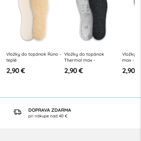
Vložky do topánok Rúno -
Vložky do topánok
Vložky d
teplé
Thermal max -
max - od
odstrihávacie
2,90 €
2,90 €
2,90 €
DOPRAVA ZDARMA
pri nákupe nad 40 €