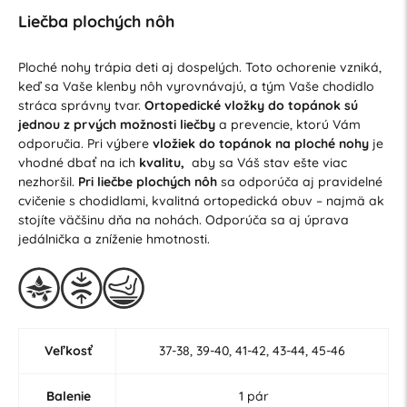
Liečba plochých nôh
Ploché nohy trápia deti aj dospelých. Toto ochorenie vzniká,
keď sa Vaše klenby nôh vyrovnávajú, a tým Vaše chodidlo
stráca správny tvar.
Ortopedické vložky do topánok sú
jednou z prvých možnosti liečby
a prevencie, ktorú Vám
odporučia. Pri výbere
vložiek do topánok na ploché nohy
je
vhodné dbať na ich
kvalitu,
aby sa Váš stav ešte viac
nezhoršil.
Pri liečbe plochých nôh
sa odporúča aj pravidelné
cvičenie s chodidlami, kvalitná ortopedická obuv – najmä ak
stojíte väčšinu dňa na nohách. Odporúča sa aj úprava
jedálnička a zníženie hmotnosti.
Veľkosť
37-38, 39-40, 41-42, 43-44, 45-46
Balenie
1 pár