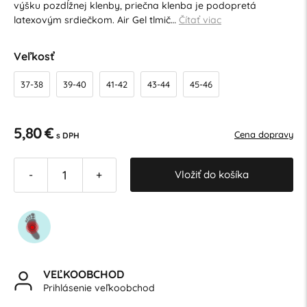
výšku pozdĺžnej klenby, priečna klenba je podopretá
latexovým srdiečkom. Air Gel tlmič…
Čítať viac
Veľkosť
37-38
39-40
41-42
43-44
45-46
5,80 €
Cena dopravy
s DPH
Vložiť do košíka
-
+
VEĽKOOBCHOD
Prihlásenie veľkoobchod