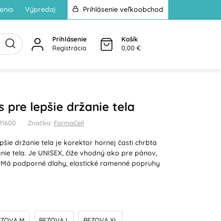
enia
Výpredaj
Prihlásenie veľkoobchod
Prihlásenie
Košík
Registrácia
0,00 €
 pre lepšie držanie tela
R1600
Značka:
FarmaCell
pšie držanie tela je korektor hornej časti chrbta
nie tela. Je UNISEX, čiže vhodný ako pre pánov,
. Má podporné dlahy, elastické ramenné popruhy
EZOVA M
BEZOVA L
BEZOVA XL