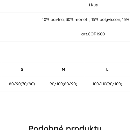
1 kus
40% bavlna, 30% monofil, 15% polyviscon, 15%
art.COR1600
S
M
L
80/90(70/80)
90/100(80/90)
100/110(90/100)
Podobné produkty