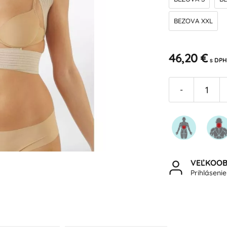
BEZOVA XXL
46,20 €
s DPH
-
VEĽKOO
Prihláseni