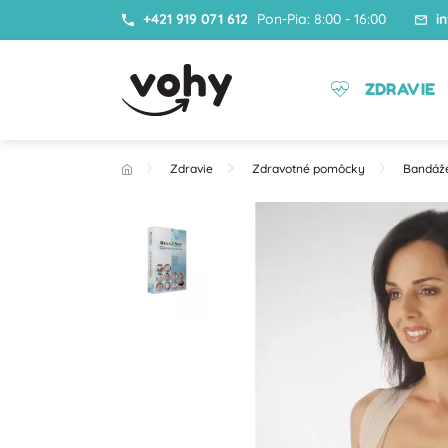
+421 919 071 612
Pon-Pia: 8:00 - 16:00
i
ZDRAVIE
Zdravie
Zdravotné pomôcky
Bandáž