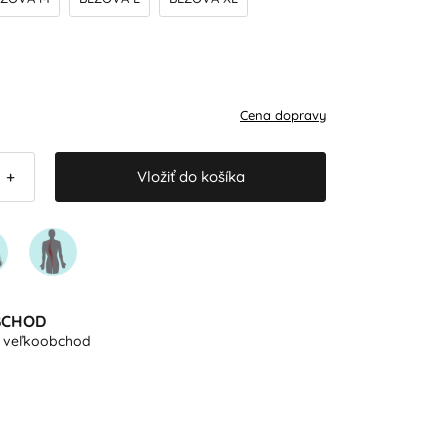
Cena dopravy
Vložiť do košíka
+
BCHOD
e veľkoobchod