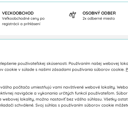
VEĽKOOBCHOD
OSOBNÝ ODBER
Veľkoobchodné ceny po
2x odberné miesto
registrácii a prihlásení
kupe
O nás
lepšenie používateľskej skúsenosti. Používaním našej webovej loka
a a platba
Kontakty
ov cookie v súlade s našimi zásadami používania súborov cookie.
P
y
O spoločnosti
dné podmienky
Ochrana osobných údajov
 vášho počítača umiestňujú vami navštívené webové lokality. Web
ektívnej navigácie a vykonania určitých funkcií používateľom. Súbo
ácia / Vrátenie tovaru
Poradňa / Blog
 webovej lokality, možno nastaviť bez vášho súhlasu. Všetky osta
ačný poriadok / Vrátenie tovaru
Veľkoobchodná spolupráca B2B
liadači schválené. Svoj súhlas s používaním súborov cookie môžet
ávanie podľa ochorenia