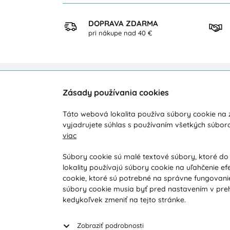
KUP
DOPRAVA ZDARMA
ezpečne
pri nákupe nad 40 €
Zásady používania cookies
Zákaznícka podpora
O ná
Táto webová lokalita používa súbory cookie na z
Počas pracovných dní od 8:00 do 16:00
Doprav
vyjadrujete súhlas s používaním všetkých súbor
viac
+421 919 071 612
Novink
Obcho
info@vohy.sk
Súbory cookie sú malé textové súbory, ktoré do
lokality používajú súbory cookie na uľahčenie ef
Reklam
cookie, ktoré sú potrebné na správne fungovanie
Reklam
súbory cookie musia byť pred nastavením v preh
Vyhľad
kedykoľvek zmeniť na tejto stránke.
Zobraziť podrobnosti