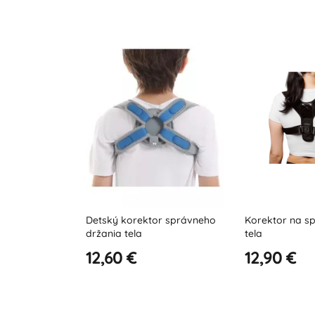
tor správneho
Korektor na správne držanie
Dr.MED B011 
tela
korekcie drža
12,90 €
34,55 €