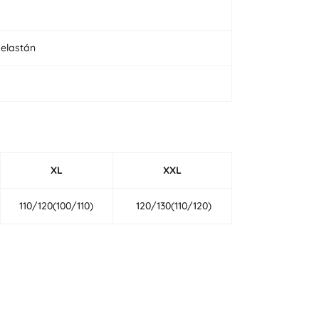
 elastán
XL
XXL
110/120(100/110)
120/130(110/120)