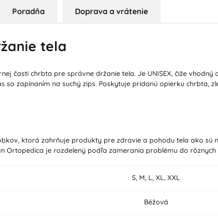
Poradňa
Doprava a vrátenie
ržanie tela
hornej časti chrbta pre správne držanie tela. Je UNISEX, čiže vhod
 so zapínaním na suchý zips. Poskytuje pridanú opierku chrbta, zle
bkov, ktorá zahrňuje produkty pre zdravie a pohodu tela ako sú n
san Ortopedica je rozdelený podľa zamerania problému do rôznych 
S, M, L, XL, XXL
Béžová