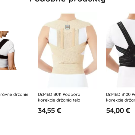
Podpora
Dr.MED B100 Podpora
Unisex podp
nia tela
korekcie držania tela
chrbát a ra
54,00 €
79,99 €