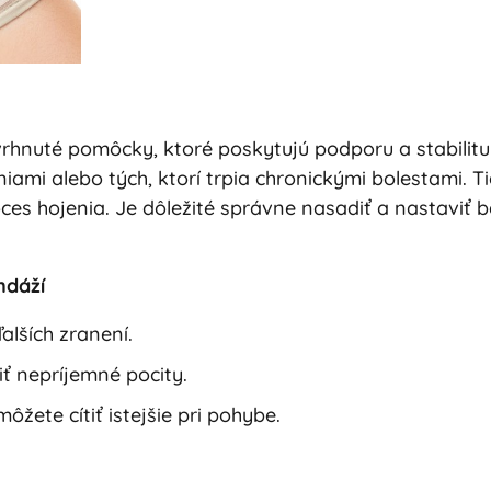
rhnuté pomôcky, ktoré poskytujú podporu a stabilit
niami alebo tých, ktorí trpia chronickými bolestami.
ces hojenia. Je dôležité správne nasadiť a nastaviť 
ndáží
ďalších zranení.
ť nepríjemné pocity.
ôžete cítiť istejšie pri pohybe.