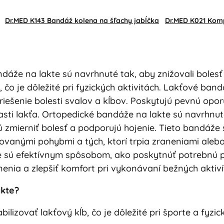
Dr.MED K143 Bandáž kolena na šľachy jabĺčka
Dr.MED K021 Kom
áže na lakte sú navrhnuté tak, aby znižovali bolesť a z
 čo je dôležité pri fyzických aktivitách. Lakťové band
a riešenie bolesti svalov a kĺbov. Poskytujú pevnú opo
sti lakťa. Ortopedické bandáže na lakte sú navrhnuté 
 zmierniť bolesť a podporujú hojenie. Tieto bandáže 
ovanými pohybmi a tých, ktorí trpia zraneniami aleb
e sú efektívnym spôsobom, ako poskytnúť potrebnú p
nenia a zlepšiť komfort pri vykonávaní bežných aktiví
akte?
lizovať lakťový kĺb, čo je dôležité pri športe a fyzick