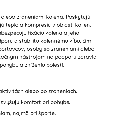
i alebo zraneniami kolena. Poskytujú
ú teplo a kompresiu v oblasti kolien.
bezpečujú fixáciu kolena a jeho
oru a stabilitu kolennému kĺbu, čím
športovcov, osoby so zraneniami alebo
žitočným nástrojom na podporu zdravia
 pohybu a zníženiu bolesti.
aktivitách alebo po zraneniach.
 zvyšujú komfort pri pohybe.
am, najmä pri športe.