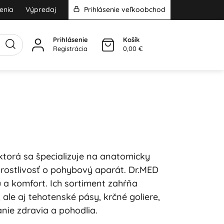
enia
Výpredaj
Prihlásenie veľkoobchod
Prihlásenie
Košík
Registrácia
0,00 €
ktorá sa špecializuje na anatomicky
ostlivosť o pohybový aparát. Dr.MED
 a komfort. Ich sortiment zahŕňa
ale aj tehotenské pásy, krčné goliere,
nie zdravia a pohodlia.