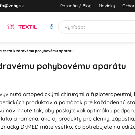
nfo@vohy.sk
Poradňa / Blog
Novinky
Ochor
TEXTIL
HYGIENA
ša cesta k zdravému pohybovému aparátu
 zdravému pohybovému aparátu
yvinutá ortopedickými chirurgmi a fyzioterapeutmi, 
opedických produktov a pomôcok pre každodennú star
sú navrhnuté tak, aby poskytovali optimálnu podporu
krku a ramena, ako aj produkty pre členky, zápästia, 
U značky Dr.MED máte všetko, čo potrebujete na udrža