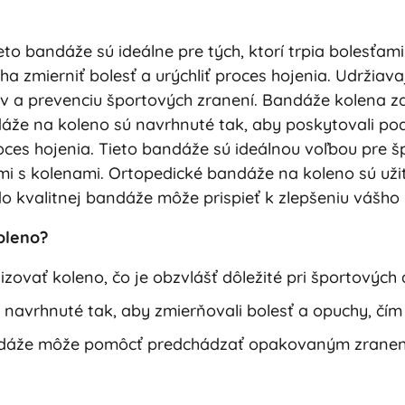
eto bandáže sú ideálne pre tých, ktorí trpia bolesťam
a zmierniť bolesť a urýchliť proces hojenia. Udržiavaj
v a prevenciu športových zranení. Bandáže kolena za
že na koleno sú navrhnuté tak, aby poskytovali podp
roces hojenia. Tieto bandáže sú ideálnou voľbou pre 
mami s kolenami. Ortopedické bandáže na koleno sú u
 do kvalitnej bandáže môže prispieť k zlepšeniu vášho
oleno?
zovať koleno, čo je obzvlášť dôležité pri športových 
navrhnuté tak, aby zmierňovali bolesť a opuchy, čím
ndáže môže pomôcť predchádzať opakovaným zraneni