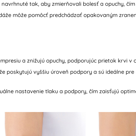
navrhnuté tak, aby zmierňovali bolesť a opuchy, čím 
ndáže môže pomôcť predchádzať opakovaným zraneni
mpresiu a znižujú opuchy, podporujúc prietok krvi v o
áže poskytujú vyššiu úroveň podpory a sú ideálne pre
uálne nastavenie tlaku a podpory, čím zaisťujú optim