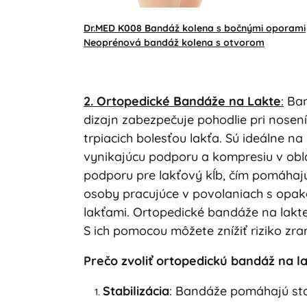
Dr.MED K008 Bandáž kolena s bočnými oporami
Neoprénová bandáž kolena s otvorom
2. Ortopedické Bandáže na Lakte
:
Band
dizajn zabezpečuje pohodlie pri nosení,
trpiacich bolesťou lakťa. Sú ideálne n
vynikajúcu podporu a kompresiu v obla
podporu pre lakťový kĺb, čím pomáhajú
osoby pracujúce v povolaniach s opak
lakťami. Ortopedické bandáže na lakt
S ich pomocou môžete znížiť riziko zra
Prečo zvoliť ortopedickú bandáž na l
Stabilizácia
: Bandáže pomáhajú stabi