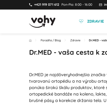
+421 919 071 612
Pon-Pia: 8:00 - 16:00
i
ZDRAVIE
Poradňa / Blog
Zdravie
Dr.MED - va
Dr.MED - vaša cesta k
Dr.MED je najdôveryhodnejšia značka v
tvarovanú ortopédiu a na výrobu ort
ponúka širokú škálu produktov, ktoré 
ortopedické bandáže na koleno, lakte, 
brušné pásy a korekcie držania tela. 