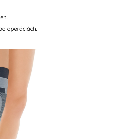
eh.
bo operáciách.