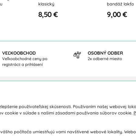
bandáž lakťa
tenisový lakeť
9,00 €
10,45 €
VEĽKOOBCHOD
OSOBNÝ ODBER
Veľkoobchodné ceny po
2x odberné miesto
registrácii a prihlásení
kupe
O nás
lepšenie používateľskej skúsenosti. Používaním našej webovej loka
a a platba
Kontakty
ov cookie v súlade s našimi zásadami používania súborov cookie.
P
y
O spoločnosti
dné podmienky
Ochrana osobných údajov
 vášho počítača umiestňujú vami navštívené webové lokality. Web