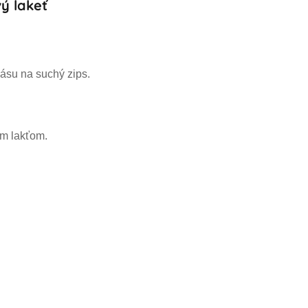
ý lakeť
ásu na suchý zips.
ým lakťom.