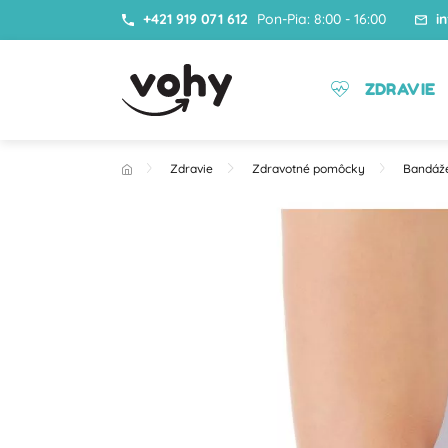
+421 919 071 612
Pon-Pia: 8:00 - 16:00
i
ZDRAVIE
Zdravie
Zdravotné pomôcky
Bandáž