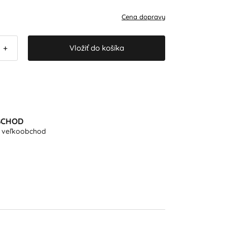
Cena dopravy
Vložiť do košíka
+
BCHOD
e veľkoobchod