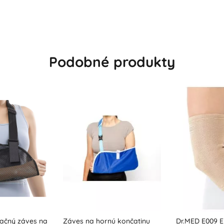
Podobné produkty
ú končatinu
Dr.MED E009 Elastická
Dr.MED E112 B