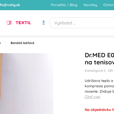
nfo@vohy.sk
Poradňa / Blog
Novinky
Ochor
TEXTIL
HYGIENA
e
Bandáž lakťová
Dr.MED E0
na teniso
Katalógové č.: DR
Udržiava teplo a 
kompresia pomoc
nosenie. Znižuje
Čítať viac
Na objednávku 1