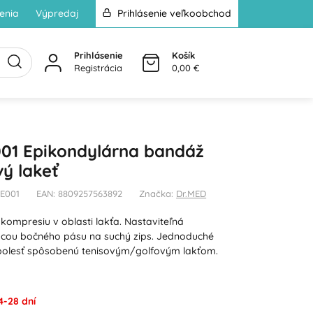
enia
Výpredaj
Prihlásenie veľkoobchod
Prihlásenie
Košík
Registrácia
0,00 €
01 Epikondylárna bandáž
vý lakeť
-E001
EAN: 8809257563892
Značka:
Dr.MED
kompresiu v oblasti lakťa. Nastaviteľná
ou bočného pásu na suchý zips. Jednoduché
 bolesť spôsobenú tenisovým/golfovým lakťom.
4-28 dní