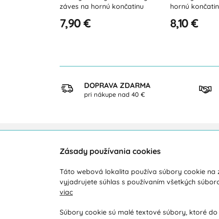
 končatinu
hornú končatinu
klasický
8,10 €
8,50 €
KUP
DOPRAVA ZDARMA
ezpečne
pri nákupe nad 40 €
Zásady používania cookies
Zákaznícka podpora
O ná
Táto webová lokalita používa súbory cookie na z
Počas pracovných dní od 8:00 do 16:00
Doprav
vyjadrujete súhlas s používaním všetkých súbor
viac
+421 919 071 612
Novink
Obcho
info@vohy.sk
Súbory cookie sú malé textové súbory, ktoré do