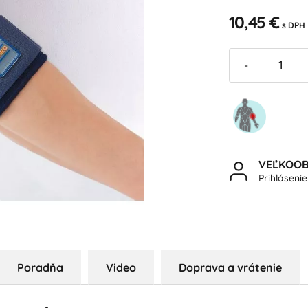
10,45 €
s DPH
-
VEĽKOO
Prihláseni
Poradňa
Video
Doprava a vrátenie