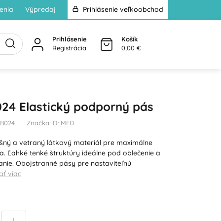
enia
Výpredaj
Prihlásenie veľkoobchod
Prihlásenie
Košík
Registrácia
0,00 €
24 Elastický podporný pás
-B024
Značka:
Dr.MED
ušný a vetraný látkový materiál pre maximálne
ľa. Ľahké tenké štruktúry ideálne pod oblečenie a
nie. Obojstranné pásy pre nastaviteľnú
ať viac
L