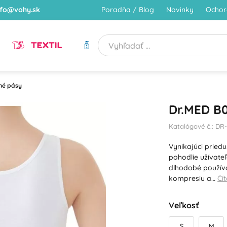
nfo@vohy.sk
Poradňa / Blog
Novinky
Ochor
TEXTIL
HYGIENA
né pásy
Dr.MED B0
Katalógové č.: DR
Vynikajúci pried
pohodlie užívate
dlhodobé používa
kompresiu a…
Čít
Veľkosť
S
M