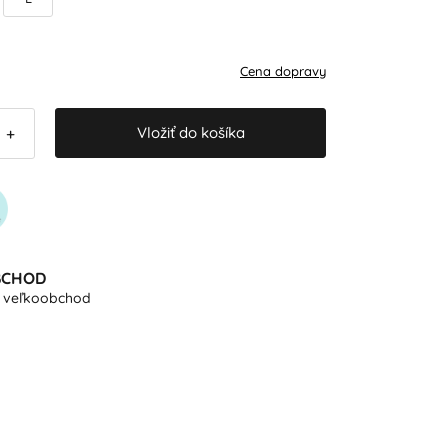
Cena dopravy
Vložiť do košíka
+
BCHOD
e veľkoobchod