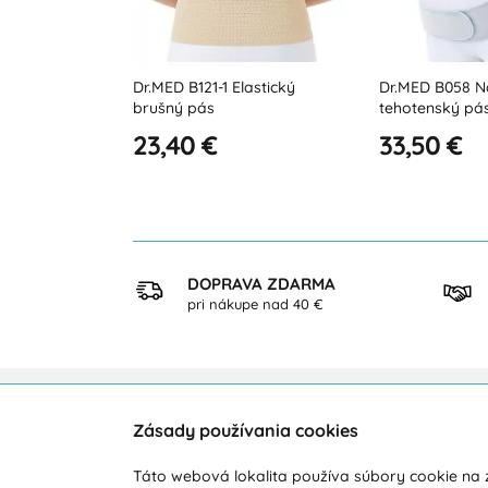
astický
Dr.MED B058 Nastaviteľný
Dr.MED B121 N
tehotenský pás
brušný pás
33,50 €
35,30 €
KUP
DOPRAVA ZDARMA
ezpečne
pri nákupe nad 40 €
Zásady používania cookies
Zákaznícka podpora
O ná
Táto webová lokalita používa súbory cookie na z
Počas pracovných dní od 8:00 do 16:00