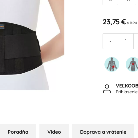
23,75 €
s DPH
-
VEĽKOO
Prihláseni
Poradňa
Video
Doprava a vrátenie