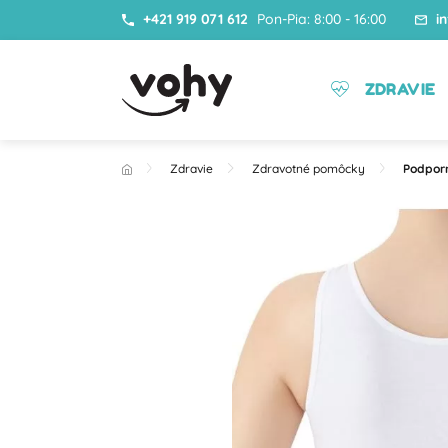
+421 919 071 612
Pon-Pia: 8:00 - 16:00
i
ZDRAVIE
Zdravie
Zdravotné pomôcky
Podpor