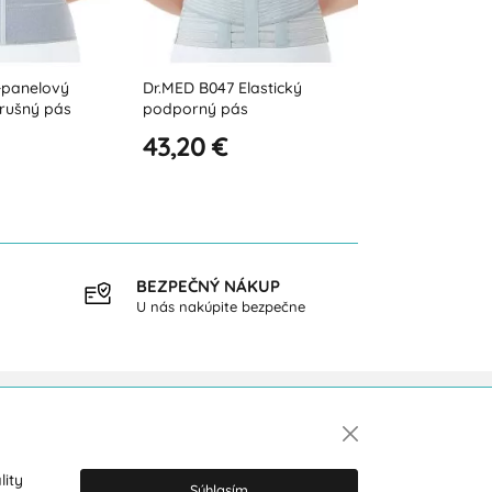
lastický
Dr.MED B130 Podporný pás
Dr.MED B121-1 
na slabiny s odnímateľnými
brušný pás
kompresnými podložkami
47,50 €
23,40 €
BEZPEČNÝ NÁKUP
DOPR
U nás nakúpite bezpečne
pri ná
Newsletter
lity
Súhlasím