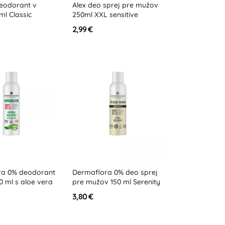
eodorant v
Alex deo sprej pre mužov
 ml Classic
250ml XXL sensitive
2,99 €
ra 0% deodorant
Dermaflora 0% deo sprej
50 ml s aloe vera
pre mužov 150 ml Serenity
3,80 €