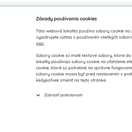
Zásady používania cookies
Zákaznícka podpora
O ná
Táto webová lokalita používa súbory cookie na z
Počas pracovných dní od 8:00 do 16:00
Doprav
vyjadrujete súhlas s používaním všetkých súbor
viac
+421 919 071 612
Novink
Obcho
info@vohy.sk
Súbory cookie sú malé textové súbory, ktoré do
lokality používajú súbory cookie na uľahčenie ef
Reklam
cookie, ktoré sú potrebné na správne fungovanie
Reklam
súbory cookie musia byť pred nastavením v preh
Vyhľad
kedykoľvek zmeniť na tejto stránke.
Zobraziť podrobnosti