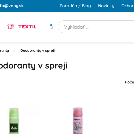
nfo@vohy.sk
Poradňa / Blog
Novinky
Ochor
TEXTIL
HYGIENA
ranty
Deodoranty v spreji
doranty v spreji
Poče