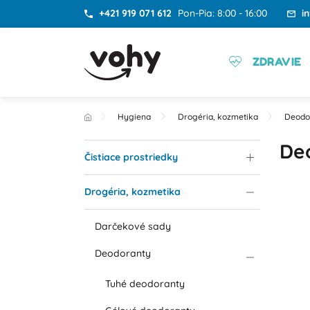
+421 919 071 612
Pon-Pia: 8:00 - 16:00
i
ZDRAVIE
Hygiena
Drogéria, kozmetika
Deodo
Deo
Čistiace prostriedky
Drogéria, kozmetika
Darčekové sady
Deodoranty
Tuhé deodoranty