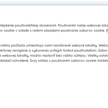
kupe
O nás
lepšenie používateľskej skúsenosti. Používaním našej webovej loka
a a platba
Kontakty
ov cookie v súlade s našimi zásadami používania súborov cookie.
P
y
O spoločnosti
dné podmienky
Ochrana osobných údajov
 vášho počítača umiestňujú vami navštívené webové lokality. Web
ektívnej navigácie a vykonania určitých funkcií používateľom. Súbo
ácia / Vrátenie tovaru
Poradňa / Blog
 webovej lokality, možno nastaviť bez vášho súhlasu. Všetky osta
ačný poriadok / Vrátenie tovaru
Veľkoobchodná spolupráca B2B
liadači schválené. Svoj súhlas s používaním súborov cookie môžet
ávanie podľa ochorenia