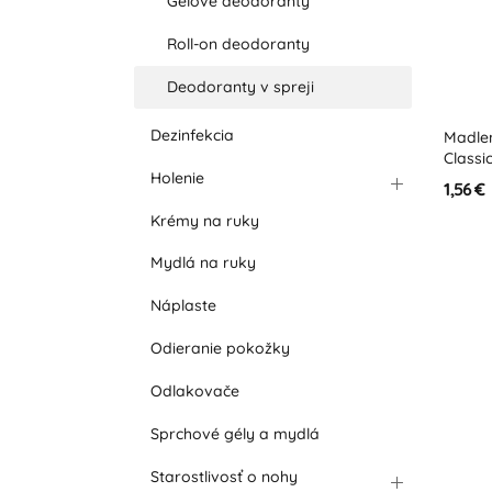
Gélové deodoranty
Roll-on deodoranty
Deodoranty v spreji
Dezinfekcia
Madlen
Classi
Holenie
1,56 €
Krémy na ruky
Mydlá na ruky
Náplaste
Odieranie pokožky
Odlakovače
Sprchové gély a mydlá
Starostlivosť o nohy