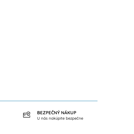
BEZPEČNÝ NÁKUP
DOPR
U nás nakúpite bezpečne
pri ná