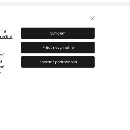
Newsletter
lity
Súhlasím
rečítať
Prijať nevyhnutné
Súhlasím so spracovaním osobných
údajov pre marketingové účely.
Zásady
ové
ochrany osobných údajov
.
ry
Zobraziť podrobnosti
tné
e
© 2026 Hesty s.r.o.
Upraviť nastavenia Cookies
Web dizajn: MARLOW DESIGN