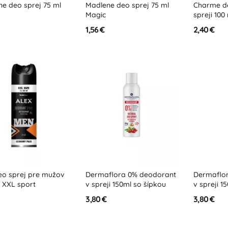
e deo sprej 75 ml
Madlene deo sprej 75 ml
Charme d
Magic
spreji 100
1,56 €
2,40 €
eo sprej pre mužov
Dermaflora 0% deodorant
Dermaflo
 XXL sport
v spreji 150ml so šípkou
v spreji 1
3,80 €
3,80 €