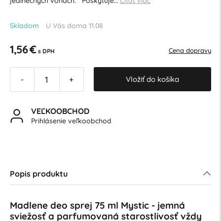
jedinečných vôňach. Poskytuje…
Čítať viac
Skladom
U Vás doma 11.08
1,56 €
Cena dopravy
s DPH
Vložiť do košíka
-
+
VEĽKOOBCHOD
Prihlásenie veľkoobchod
Popis produktu
Madlene deo sprej 75 ml Mystic - jemná
sviežosť a parfumovaná starostlivosť vždy