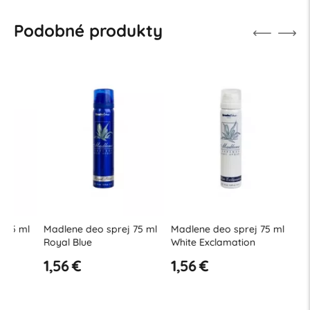
Podobné produkty
l
Madlene deo sprej 75 ml
Madlene deo sprej 75 ml
Madlene 
Royal Blue
White Exclamation
Wonder
1,56 €
1,56 €
1,56 €