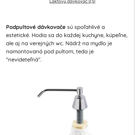
Lakťový dávkovač 0,5l
Podpultové dávkovače
sú spoľahlivé a
estetické. Hodia sa do každej kuchyne, kúpeľne,
ale aj na verejných wc. Nádrž na mydlo je
namontovaná pod pultom, teda je
"nevideteľná".