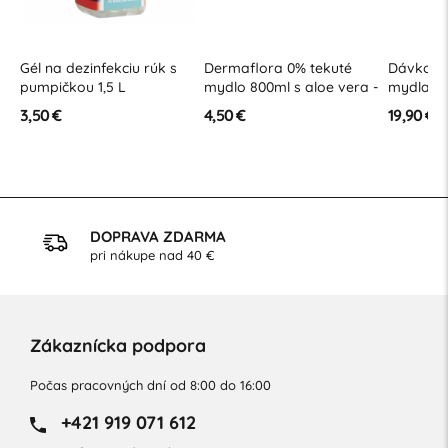
o
Gél na dezinfekciu rúk s
Dermaflora 0% tekuté
Dávkova
l
pumpičkou 1,5 L
mydlo 800ml s aloe vera -
mydla 0,
náplň
3,50 €
4,50 €
19,90 €
DOPRAVA ZDARMA
pri nákupe nad 40 €
Zákaznícka podpora
Počas pracovných dní od 8:00 do 16:00
+421 919 071 612