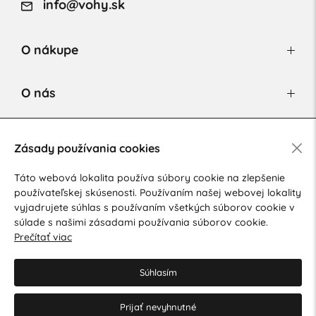
info@vohy.sk
O nákupe
O nás
Newsletter
Zásady používania cookies
Táto webová lokalita používa súbory cookie na zlepšenie
používateľskej skúsenosti. Používaním našej webovej lokality
Súhlasím so spracovaním osobných údajov pre marketingové
vyjadrujete súhlas s používaním všetkých súborov cookie v
účely.
Zásady ochrany osobných údajov
.
súlade s našimi zásadami používania súborov cookie.
Prečítať viac
Súhlasím
Prijať nevyhnutné