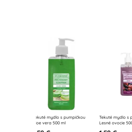
s pumpičkou
Tekuté mydlo s pumpičkou
Tekuté mydlo 
ml
Lesné ovocie 500 ml
Pomaranč 500