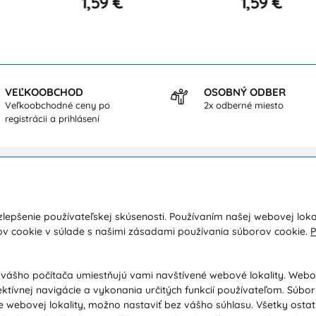
1,59 €
1,59 €
VEĽKOOBCHOD
OSOBNÝ ODBER
Veľkoobchodné ceny po
2x odberné miesto
registrácii a prihlásení
kupe
O nás
lepšenie používateľskej skúsenosti. Používaním našej webovej loka
a a platba
Kontakty
ov cookie v súlade s našimi zásadami používania súborov cookie.
P
y
O spoločnosti
dné podmienky
Ochrana osobných údajov
 vášho počítača umiestňujú vami navštívené webové lokality. Web
ektívnej navigácie a vykonania určitých funkcií používateľom. Súbo
ácia / Vrátenie tovaru
Poradňa / Blog
 webovej lokality, možno nastaviť bez vášho súhlasu. Všetky osta
ačný poriadok / Vrátenie tovaru
Veľkoobchodná spolupráca B2B