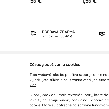
1,59 €
1,59 €
KUP
DOPRAVA ZDARMA
ezpečne
pri nákupe nad 40 €
Zásady používania cookies
Zákaznícka podpora
O ná
Táto webová lokalita používa súbory cookie na z
Počas pracovných dní od 8:00 do 16:00
Doprav
vyjadrujete súhlas s používaním všetkých súbor
viac
+421 919 071 612
Novink
Obcho
info@vohy.sk
Súbory cookie sú malé textové súbory, ktoré do
lokality používajú súbory cookie na uľahčenie ef
Reklam
cookie, ktoré sú potrebné na správne fungovanie
Reklam