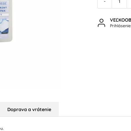
-
VEĽKOO
Prihláseni
Doprava a vrátenie
u.