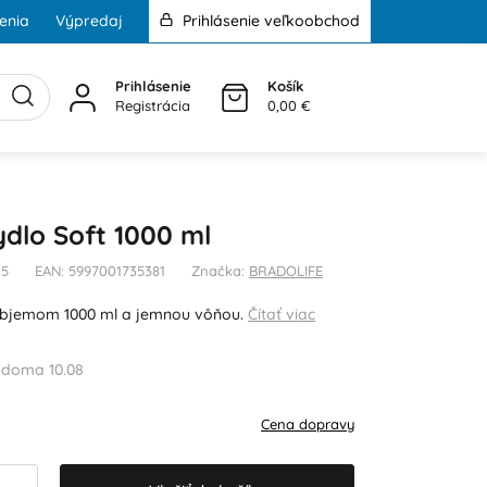
enia
Výpredaj
Prihlásenie veľkoobchod
Prihlásenie
Košík
Registrácia
0,00 €
dlo Soft 1000 ml
15
EAN: 5997001735381
Značka:
BRADOLIFE
objemom 1000 ml a jemnou vôňou.
Čítať viac
 doma 10.08
Cena dopravy