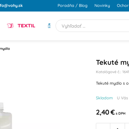
nfo@vohy.sk
Poradňa / Blog
Novinky
Ochor
TEXTIL
HYGIENA
 mydlo
Tekuté my
Katalógové č.: 164
Tekuté mydlo s 
Skladom
U Vás
2,40 €
s DPH