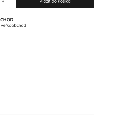
Vložiť do košíka
+
BCHOD
e veľkoobchod