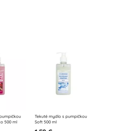
 s pumpičkou
Tekuté mydlo Aloe vera 1000
Tekuté mydlo
ml
1000 ml