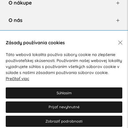
O nákupe
O nás
Newsletter
Zásady používania cookies
Táto webová lokalita používa súbory cookie na zlepšenie
používateľskej skúsenosti. Používaním našej webovej lokality
Súhlasím so spracovaním osobných údajov pre marketingové
vyjadrujete súhlas s používaním všetkých súborov cookie v
účely.
Zásady ochrany osobných údajov
.
súlade s našimi zásadami používania súborov cookie.
Prečítať viac
Súhlasím
Prijať nevyhnutné
© 2026 Hesty s.r.o.
Upraviť nastavenia Cookies
Zobraziť podrobnosti
Web dizajn: MARLOW DESIGN