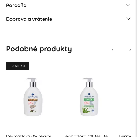
Poradňa
Doprava a vrátenie
Podobné produkty
Novinka
Dermaflora 0% tekuté
Dermaflora 0% tekuté
Dermaflo