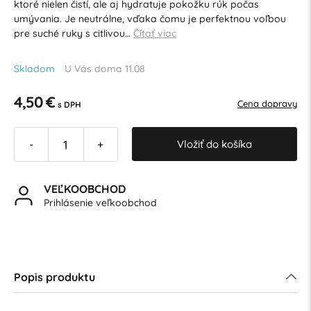
ktoré nielen čistí, ale aj hydratuje pokožku rúk počas
umývania. Je neutrálne, vďaka čomu je perfektnou voľbou
pre suché ruky s citlivou…
Čítať viac
Skladom
U Vás doma 11.08
4,50 €
Cena dopravy
s DPH
Vložiť do košíka
-
+
VEĽKOOBCHOD
Prihlásenie veľkoobchod
Popis produktu