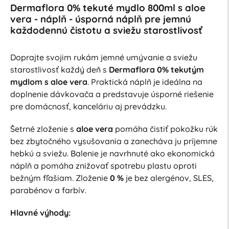
Dermaflora 0% tekuté mydlo 800ml s aloe
vera - náplň -
úsporná náplň pre jemnú
každodennú čistotu a sviežu starostlivosť
Doprajte svojim rukám jemné umývanie a sviežu
starostlivosť každý deň s
Dermaflora 0% tekutým
mydlom s aloe vera
. Praktická náplň je ideálna na
doplnenie dávkovača a predstavuje úsporné riešenie
pre domácnosť, kanceláriu aj prevádzku.
Šetrné zloženie s
aloe vera
pomáha čistiť pokožku rúk
bez zbytočného vysušovania a zanecháva ju príjemne
hebkú a sviežu. Balenie je navrhnuté ako ekonomická
náplň a pomáha znižovať spotrebu plastu oproti
bežným fľašiam. Zloženie
0 %
je bez alergénov, SLES,
parabénov a farbív.
Hlavné výhody: