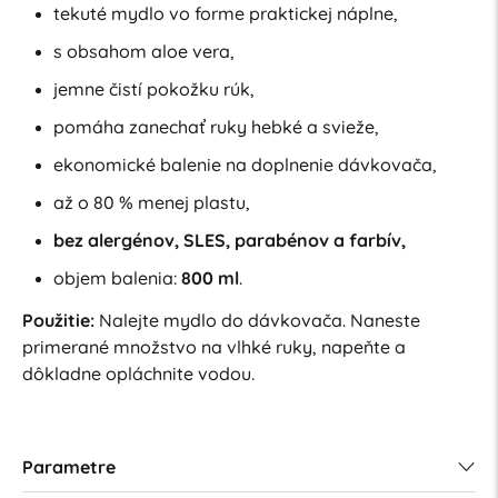
tekuté mydlo vo forme praktickej náplne,
s obsahom aloe vera,
jemne čistí pokožku rúk,
pomáha zanechať ruky hebké a svieže,
ekonomické balenie na doplnenie dávkovača,
až o 80 % menej plastu,
bez alergénov, SLES, parabénov a farbív,
objem balenia:
800 ml
.
Použitie:
Nalejte mydlo do dávkovača. Naneste
primerané množstvo na vlhké ruky, napeňte a
dôkladne opláchnite vodou.
Parametre