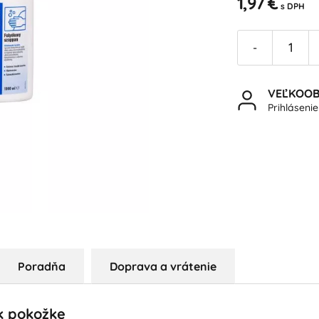
1,97 €
s DPH
-
VEĽKOO
Prihláseni
Poradňa
Doprava a vrátenie
k pokožke