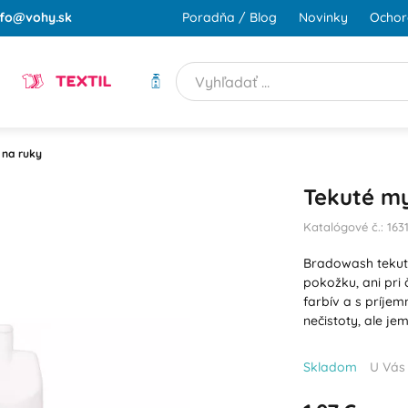
nfo@vohy.sk
Poradňa / Blog
Novinky
Ochor
TEXTIL
HYGIENA
 na ruky
Tekuté my
Katalógové č.: 163
Bradowash tekut
pokožku, ani pri
farbív a s príje
nečistoty, ale je
Skladom
U Vás