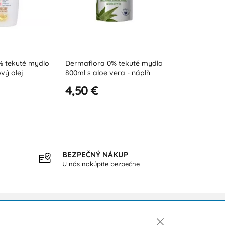
Dermaflora 0% tekuté mydlo
Dermaflora 0% tekuté mydlo
800ml s aloe vera - náplň
400ml s kokosovým olejom
4,50 €
3,80 €
BEZPEČNÝ NÁKUP
DOPR
U nás nakúpite bezpečne
pri ná