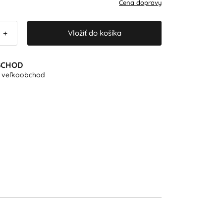
Cena dopravy
Vložiť do košíka
+
BCHOD
e veľkoobchod