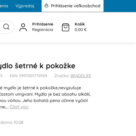
enia
Výpredaj
Prihlásenie veľkoobchod
Prihlásenie
Košík
Registrácia
0,00 €
dlo šetrné k pokožke
15
EAN: 5997001770924
Značka:
BRADOLIFE
é mydlo je šetrné k pokožke,nevysušuje
 častom umývaní. Mydlo je bez obsahu alkálií,
mnou vôňou. Jeho bohatá pena účinne vyčistí
mne,…
Čítať viac
 doma 10.08