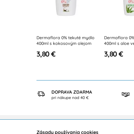
ermaflora 0% tekuté mydlo
Dermaflora 0% tekuté mydlo
00ml s kokosovým olejom
400ml s aloe vera
3,80 €
3,80 €
KUP
DOPRAVA ZDARMA
ezpečne
pri nákupe nad 40 €
Zásady používania cookies