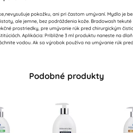
,nevysušuje pokožku, ani pri častom umývaní. Mydlo je bez 
čistoty, ale jemne, bez podráždenia kože. Bradowash tekuté
fekčné prostriedky, pre umývanie rúk pred chirurgickým čis
titúciách. Aplikácia: Približne 3 ml produktu naneste na dla
chnite vodou. Ak sa výrobok používa na umývanie rúk pred
Podobné produkty