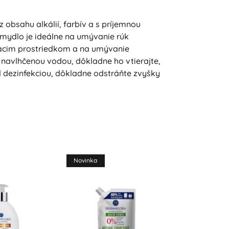
obsahu alkálií, farbív a s príjemnou
 mydlo je ideálne na umývanie rúk
tiacim prostriedkom a na umývanie
ň navlhčenou vodou, dôkladne ho vtierajte,
 dezinfekciou, dôkladne odstráňte zvyšky
Novinka
Novinka