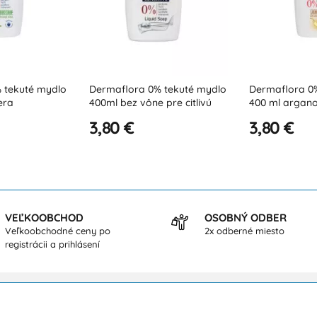
Dermaflora 0% tekuté mydlo
Dermaflora 0% tekuté mydlo
400ml bez vône pre citlivú
400 ml arganový olej
pokožku
3,80 €
3,80 €
VEĽKOOBCHOD
OSOBNÝ ODBER
Veľkoobchodné ceny po
2x odberné miesto
registrácii a prihlásení