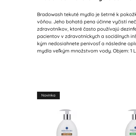
Bradowash tekuté mydlo je šetrné k pokožke
vôňou. Jeho bohatá pena účinne vyčistí ne
zdravotníkov, ktoré často používajú dezin
pacientov v zdravotníckych a sociálnych inš
kým nedosiahnete penivosť a následne oplá
mydla veľkým množstvom vody. Objem: 1 L
Novinka