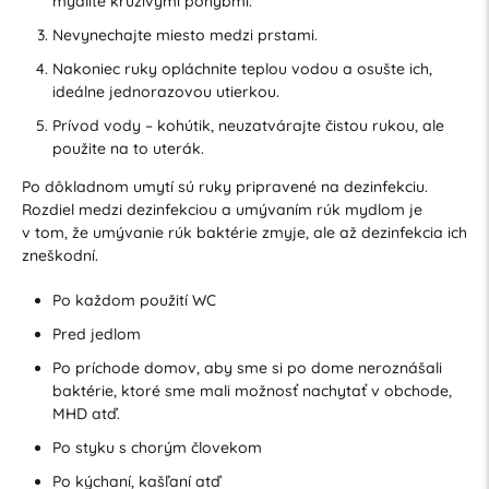
mydlite krúživými pohybmi.
Nevynechajte miesto medzi prstami.
Nakoniec ruky opláchnite teplou vodou a osušte ich,
ideálne jednorazovou utierkou.
Prívod vody – kohútik, neuzatvárajte čistou rukou, ale
použite na to uterák.
Po dôkladnom umytí sú ruky pripravené na dezinfekciu.
Rozdiel medzi dezinfekciou a umývaním rúk mydlom je
v tom, že umývanie rúk baktérie zmyje, ale až dezinfekcia ich
zneškodní.
Po každom použití WC
Pred jedlom
Po príchode domov, aby sme si po dome neroznášali
baktérie, ktoré sme mali možnosť nachytať v obchode,
MHD atď.
Po styku s chorým človekom
Po kýchaní, kašľaní atď