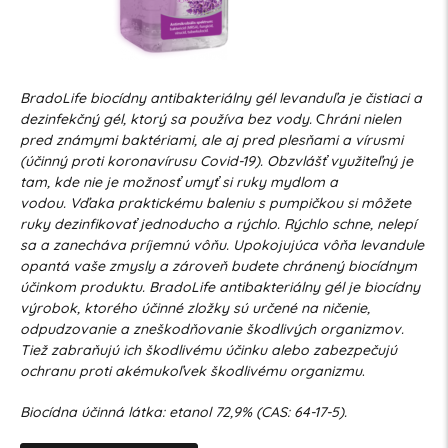
BradoLife biocídny antibakteriálny gél levanduľa je čistiaci a
dezinfekčný gél, ktorý sa používa bez vody.
C
hráni nielen
pred známymi baktériami, ale aj pred plesňami a vírusmi
(účinný proti koronavírusu Covid-19). Obzvlášť využiteľný je
tam, kde nie je možnosť umyť si ruky mydlom a
vodou.
Vďaka praktickému baleniu s pumpičkou si môžete
ruky dezinfikovať jednoducho a rýchlo. Rýchlo schne, nelepí
sa a zanecháva príjemnú vôňu. Upokojujúca vôňa levandule
opantá vaše zmysly a zároveň budete chránený biocídnym
účinkom produktu.
BradoLife antibakteriálny gél je biocídny
výrobok, ktorého účinné zložky sú určené na ničenie,
odpudzovanie a zneškodňovanie škodlivých organizmov.
Tiež zabraňujú ich škodlivému účinku alebo zabezpečujú
ochranu proti akémukoľvek škodlivému organizmu
.
Biocídna účinná látka: etanol 72,9% (CAS: 64-17-5).