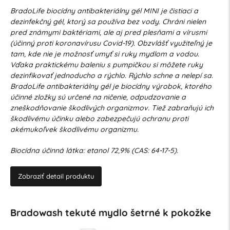
BradoLife biocídny antibakteriálny gél MINI je čistiaci a
dezinfekčný gél, ktorý sa používa bez vody. Chráni nielen
pred známymi baktériami, ale aj pred plesňami a vírusmi
(účinný proti koronavírusu Covid-19). Obzvlášť využiteľný je
tam, kde nie je možnosť umyť si ruky mydlom a vodou.
Vďaka praktickému baleniu s pumpičkou si môžete ruky
dezinfikovať jednoducho a rýchlo. Rýchlo schne a nelepí sa.
BradoLife antibakteriálny gél je biocídny výrobok, ktorého
účinné zložky sú určené na ničenie, odpudzovanie a
zneškodňovanie škodlivých organizmov. Tiež zabraňujú ich
škodlivému účinku alebo zabezpečujú ochranu proti
akémukoľvek škodlivému organizmu.
Biocídna účinná látka: etanol 72,9% (CAS: 64-17-5).
Zobraziť detail produktu
Bradowash tekuté mydlo šetrné k pokožke