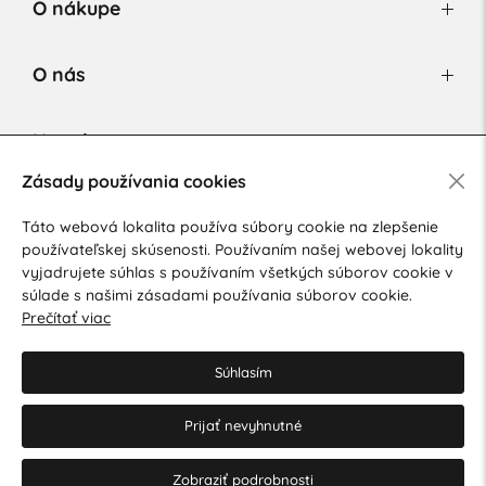
O nákupe
O nás
Newsletter
Zásady používania cookies
Táto webová lokalita používa súbory cookie na zlepšenie
Súhlasím so spracovaním osobných údajov pre marketingové
používateľskej skúsenosti. Používaním našej webovej lokality
účely.
Zásady ochrany osobných údajov
.
vyjadrujete súhlas s používaním všetkých súborov cookie v
súlade s našimi zásadami používania súborov cookie.
Prečítať viac
Súhlasím
Prijať nevyhnutné
© 2026 Hesty s.r.o.
Upraviť nastavenia Cookies
Web dizajn: MARLOW DESIGN
Zobraziť podrobnosti