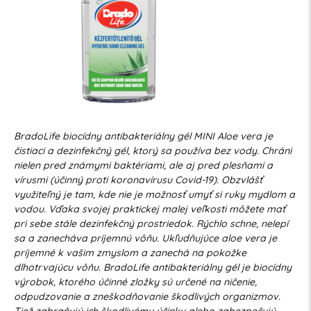
BradoLife biocídny antibakteriálny gél MINI Aloe vera je
čistiaci a dezinfekčný gél, ktorý sa používa bez vody. Chráni
nielen pred známymi baktériami, ale aj pred plesňami a
vírusmi (účinný proti koronavírusu Covid-19). Obzvlášť
využiteľný je tam, kde nie je možnosť umyť si ruky mydlom a
vodou. Vďaka svojej praktickej malej veľkosti môžete mať
pri sebe stále dezinfekčný prostriedok. Rýchlo schne, nelepí
sa a zanecháva príjemnú vôňu. Ukľudňujúce aloe vera je
príjemné k vašim zmyslom a zanechá na pokožke
dlhotrvajúcu vôňu. BradoLife antibakteriálny gél je biocídny
výrobok, ktorého účinné zložky sú určené na ničenie,
odpudzovanie a zneškodňovanie škodlivých organizmov.
Tiež zabraňujú ich škodlivému účinku alebo zabezpečujú