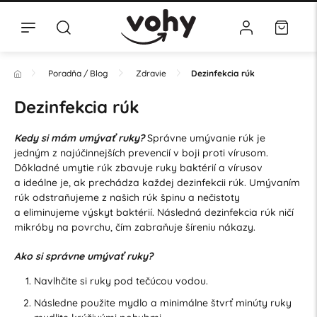
Poradňa / Blog
Zdravie
Dezinfekcia rúk
Dezinfekcia rúk
Kedy si mám umývať ruky?
Správne umývanie rúk je
jedným z najúčinnejších prevencií v boji proti vírusom.
Dôkladné umytie rúk zbavuje ruky baktérií a vírusov
a ideálne je, ak prechádza každej dezinfekcii rúk. Umývaním
rúk odstraňujeme z našich rúk špinu a nečistoty
a eliminujeme výskyt baktérií. Následná dezinfekcia rúk ničí
mikróby na povrchu, čím zabraňuje šíreniu nákazy.
Ako si správne umývať ruky?
Navlhčite si ruky pod tečúcou vodou.
Následne použite mydlo a minimálne štvrť minúty ruky