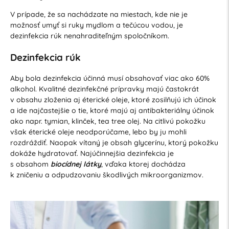
V prípade, že sa nachádzate na miestach, kde nie je
možnosť umyť si ruky mydlom a tečúcou vodou, je
dezinfekcia rúk nenahraditeľným spoločníkom.
Dezinfekcia rúk
Aby bola dezinfekcia účinná musí obsahovať viac ako 60%
alkohol. Kvalitné dezinfekčné prípravky majú častokrát
v obsahu zloženia aj éterické oleje, ktoré zosilňujú ich účinok
a ide najčastejšie o tie, ktoré majú aj antibakteriálny účinok
ako napr. tymian, klinček, tea tree olej. Na citlivú pokožku
však éterické oleje neodporúčame, lebo by ju mohli
rozdráždiť. Naopak vítaný je obsah glycerínu, ktorý pokožku
dokáže hydratovať. Najúčinnejšia dezinfekcia je
s obsahom
biocídnej látky
, vďaka ktorej dochádza
k zničeniu a odpudzovaniu škodlivých mikroorganizmov.