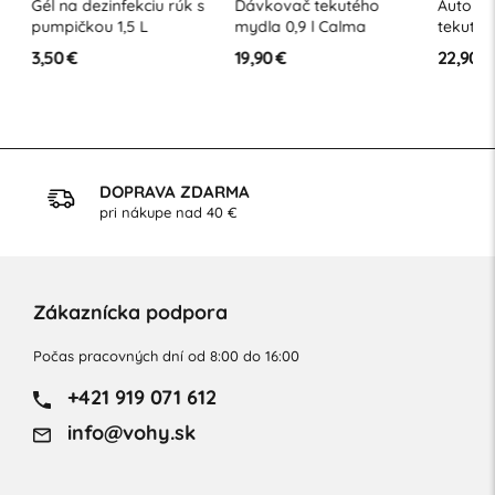
Gél na dezinfekciu rúk s
Dávkovač tekutého
Automat
pumpičkou 1,5 L
mydla 0,9 l Calma
tekutého
dezinfek
3,50 €
19,90 €
22,90 €
prostrie
DOPRAVA ZDARMA
pri nákupe nad 40 €
Zákaznícka podpora
Počas pracovných dní od 8:00 do 16:00
+421 919 071 612
info@vohy.sk