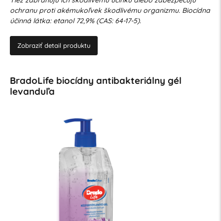
ochranu proti akémukoľvek škodlivému organizmu. Biocídna
účinná látka: etanol 72,9% (CAS: 64-17-5).
Zobraziť detail produktu
BradoLife biocídny antibakteriálny gél
levanduľa