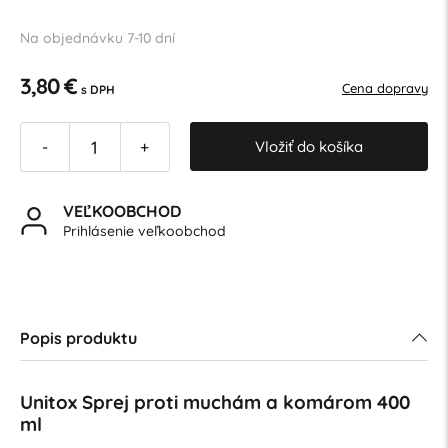
Na objednávku 7-10 dní
3,80 €
Cena dopravy
s DPH
Vložiť do košíka
-
+
VEĽKOOBCHOD
Prihlásenie veľkoobchod
Popis produktu
Unitox Sprej proti muchám a komárom 400
ml