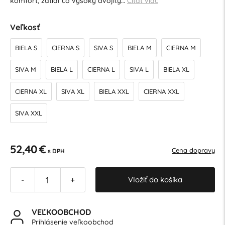
komfort, zatiaľ čo vysoký dvojitý…
Čítať viac
Veľkosť
BIELA S
CIERNA S
SIVA S
BIELA M
CIERNA M
SIVA M
BIELA L
CIERNA L
SIVA L
BIELA XL
CIERNA XL
SIVA XL
BIELA XXL
CIERNA XXL
SIVA XXL
52,40 €
Cena dopravy
s DPH
Vložiť do košíka
-
+
VEĽKOOBCHOD
Prihlásenie veľkoobchod