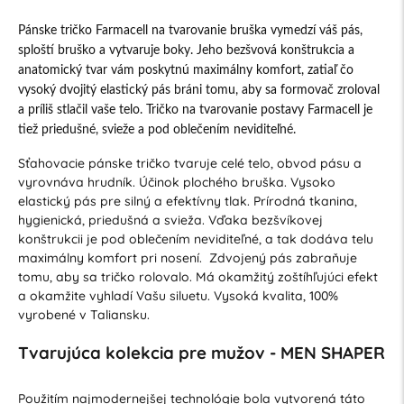
Pánske tričko Farmacell na tvarovanie bruška vymedzí váš pás,
sploští bruško a vytvaruje boky. Jeho bezšvová konštrukcia a
anatomický tvar vám poskytnú maximálny komfort, zatiaľ čo
vysoký dvojitý elastický pás bráni tomu, aby sa formovač zroloval
a príliš stlačil vaše telo. Tričko na tvarovanie postavy Farmacell je
tiež priedušné, svieže a pod oblečením neviditeľné.
Sťahovacie pánske tričko tvaruje celé telo, obvod pásu a
vyrovnáva hrudník. Účinok plochého bruška. Vysoko
elastický pás pre silný a efektívny tlak. Prírodná tkanina,
hygienická, priedušná a svieža. Vďaka bezšvíkovej
konštrukcii je pod oblečením neviditeľné, a tak dodáva telu
maximálny komfort pri nosení. Zdvojený pás zabraňuje
tomu, aby sa tričko rolovalo. Má okamžitý zoštíhľujúci efekt
a okamžite vyhladí Vašu siluetu. Vysoká kvalita, 100%
vyrobené v Taliansku.
Tvarujúca kolekcia pre mužov - MEN SHAPER
Použitím najmodernejšej technológie bola vytvorená táto