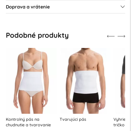
Doprava a vrátenie
Podobné produkty
Kontrolný pás na
Tvarujúci pás
Vyhrieva
chudnutie a tvarovanie
tričko
pásu