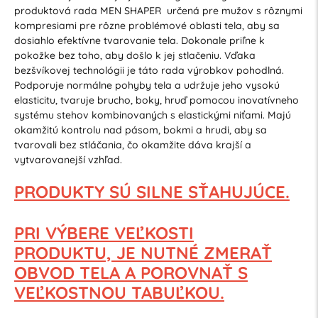
produktová rada MEN SHAPER určená pre mužov s rôznymi
kompresiami pre rôzne problémové oblasti tela, aby sa
dosiahlo efektívne tvarovanie tela. Dokonale priľne k
pokožke bez toho, aby došlo k jej stlačeniu. Vďaka
bezšvíkovej technológii je táto rada výrobkov pohodlná.
Podporuje normálne pohyby tela a udržuje jeho vysokú
elasticitu, tvaruje brucho, boky, hruď pomocou inovatívneho
systému stehov kombinovaných s elastickými niťami. Majú
okamžitú kontrolu nad pásom, bokmi a hrudi, aby sa
tvarovali bez stláčania, čo okamžite dáva krajší a
vytvarovanejší vzhľad.
PRODUKTY SÚ SILNE SŤAHUJÚCE.
PRI VÝBERE VEĽKOSTI
PRODUKTU,
JE NUTNÉ ZMERAŤ
OBVOD TELA
A POROVNAŤ S
VEĽKOSTNOU TABUĽKOU.