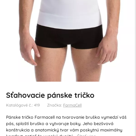
Sťahovacie pánske tričko
Katalógové č.: 419
Značka:
FarmaCell
Pánske tričko Farmacell na tvarovanie bruška vymedzí váš
pás, sploští bruško a vytvaruje boky. Jeho bezšvová
konštrukcia a anatomický tvar vám poskytnú maximálny