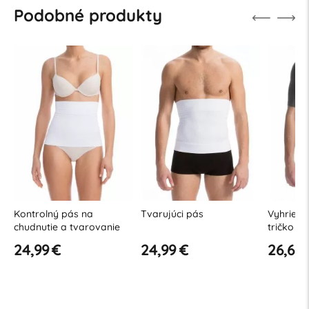
Podobné produkty
Kontrolný pás na
Tvarujúci pás
Vyhrieva
chudnutie a tvarovanie
tričko
pásu
24,99 €
24,99 €
26,60 