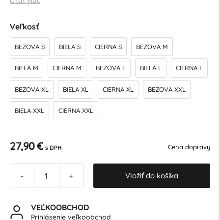
Čítať viac
Veľkosť
BEZOVA S
BIELA S
CIERNA S
BEZOVA M
BIELA M
CIERNA M
BEZOVA L
BIELA L
CIERNA L
BEZOVA XL
BIELA XL
CIERNA XL
BEZOVA XXL
BIELA XXL
CIERNA XXL
27,90 €
Cena dopravy
s DPH
Vložiť do košíka
-
+
VEĽKOOBCHOD
Prihlásenie veľkoobchod