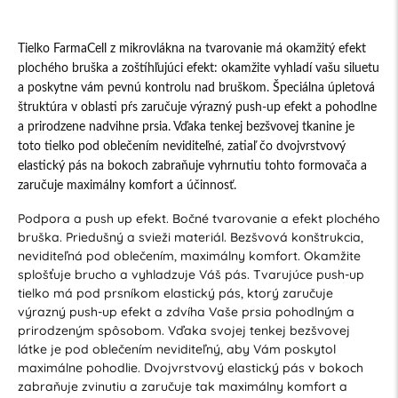
Tielko FarmaCell z mikrovlákna na tvarovanie má okamžitý efekt
plochého bruška a zoštíhľujúci efekt: okamžite vyhladí vašu siluetu
a poskytne vám pevnú kontrolu nad bruškom. Špeciálna úpletová
štruktúra v oblasti pŕs zaručuje výrazný push-up efekt a pohodlne
a prirodzene nadvihne prsia. Vďaka tenkej bezšvovej tkanine je
toto tielko pod oblečením neviditeľné, zatiaľ čo dvojvrstvový
elastický pás na bokoch zabraňuje vyhrnutiu tohto formovača a
zaručuje maximálny komfort a účinnosť.
Podpora a push up efekt. Bočné tvarovanie a efekt plochého
bruška. Priedušný a svieži materiál. Bezšvová konštrukcia,
neviditeľná pod oblečením, maximálny komfort. Okamžite
splošťuje brucho a vyhladzuje Váš pás. Tvarujúce push-up
tielko má pod prsníkom elastický pás, ktorý zaručuje
výrazný push-up efekt a zdvíha Vaše prsia pohodlným a
prirodzeným spôsobom. Vďaka svojej tenkej bezšvovej
látke je pod oblečením neviditeľný, aby Vám poskytol
maximálne pohodlie. Dvojvrstvový elastický pás v bokoch
zabraňuje zvinutiu a zaručuje tak maximálny komfort a