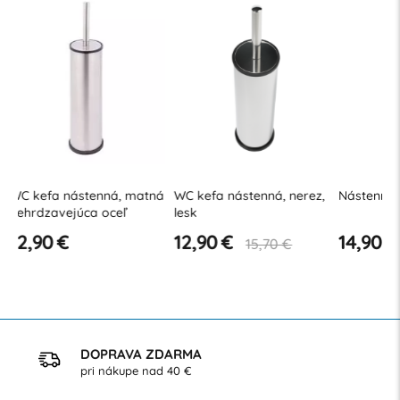
ná
WC kefa nástenná, nerez,
Nástenná WC kefa čierna
Nástenná
lesk
Sydney 
12,90 €
14,90 €
21,92 
15,70 €
DOPRAVA ZDARMA
pri nákupe nad 40 €