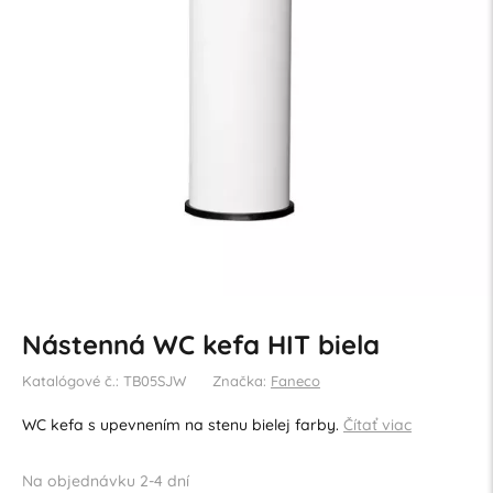
Nástenná WC kefa HIT biela
Katalógové č.: TB05SJW
Značka:
Faneco
WC kefa s upevnením na stenu bielej farby.
Čítať viac
Na objednávku 2-4 dní