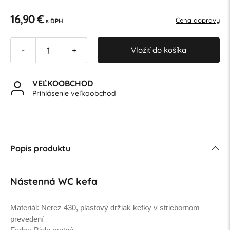
16,90 €
Cena dopravy
s DPH
Vložiť do košíka
-
+
VEĽKOOBCHOD
Prihlásenie veľkoobchod
Popis produktu
Nástenná WC kefa
Materiál: Nerez 430, plastový držiak kefky v striebornom
prevedení