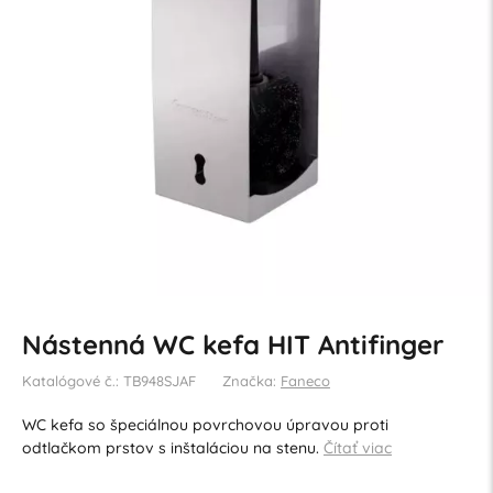
Nástenná WC kefa HIT Antifinger
Katalógové č.: TB948SJAF
Značka:
Faneco
WC kefa so špeciálnou povrchovou úpravou proti
odtlačkom prstov s inštaláciou na stenu.
Čítať viac