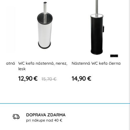
ná
WC kefa nástenná, nerez,
Nástenná WC kefa čierna
Nástenn
lesk
biela
12,90 €
14,90 €
16,90 
15,70 €
DOPRAVA ZDARMA
pri nákupe nad 40 €