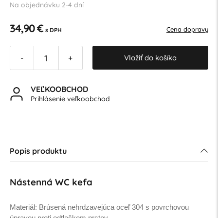
Na objednávku 2-4 dní
34,90 €
Cena dopravy
s DPH
Vložiť do košíka
-
+
VEĽKOOBCHOD
Prihlásenie veľkoobchod
Popis produktu
Nástenná WC kefa
Materiál: Brúsená nehrdzavejúca oceľ 304 s povrchovou
úpravou proti odtlačkom prstov