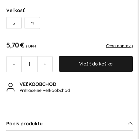
Veľkosť
S
M
5,70 €
Cena dopravy
s DPH
Vložiť do košíka
-
+
VEĽKOOBCHOD
Prihlásenie veľkoobchod
Popis produktu