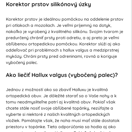
Korektor prstov silikónový úzky
Korektor prstov je ideálnou pomôckou na oddelenie prstov
pri otlakoch a mozoliach. Je veľmi príjemný na dotyk,
nakoľko je vyrobený z kvalitného silikónu. Svojim tvarom je
predurčený chrániť prsty proti odretiu, a aj preto je veľmi
obľúbenou ortopedickou pomôckou. Korektor slúži aj ako
oddeľovač pri problémoch s hallux valgus a medziprstnej
mykózy. Chráni prsty pred odreninami, rovná a koriguje
vybočený palec.
Ako liečiť Hallux valgus (vybočený palec)?
Jednou z možností ako sa zbaviť Halluxu je kvalitná
ortopedická obuv. Je dôležité starať sa o Vaše nohy a k
tomu neodmysliteľne patrí aj kvalitná obuv. Pokiaľ však
chcete stále nosiť svoje obľúbené topánky, nezúfajte a
vyberte si niektoré z našich kvalitných ortopedických
vložiek. Pamätajte však, že noha musí mať stále dostatok
priestoru v topánke. Tieto odporúčania sa hodia aj ako