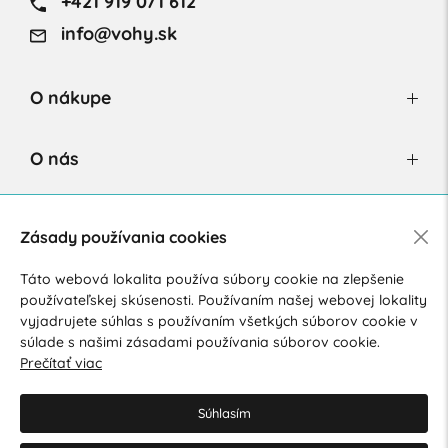
+421 919 071 612
info@vohy.sk
O nákupe
O nás
Newsletter
Zásady používania cookies
Táto webová lokalita používa súbory cookie na zlepšenie
používateľskej skúsenosti. Používaním našej webovej lokality
Súhlasím so spracovaním osobných údajov pre marketingové
vyjadrujete súhlas s používaním všetkých súborov cookie v
účely.
Zásady ochrany osobných údajov
.
súlade s našimi zásadami používania súborov cookie.
Prečítať viac
Súhlasím