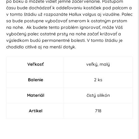
po boku a môžete vidieť jemné začervenanie. Postupom
času bude dochádzať k oddeľovaniu kostičiek pod palcom a
v tomto štádiu už rozpoznáte Hallux valgus aj vizuálne. Palec
sa bude postupne vybočovať smerom k ostatným prstom
na nohe. Ak budete tento problém ignorovať, môže Váš
vybočený palec ostatné prsty na nohe začať križovať a
výsledkom budú permanentné bolesti. V tomto štádiu je
chodidlo citlivé aj na menší dotyk.
Veľkosť
veľký, malý
Balenie
2 ks
Materiál
čistý silikón
Artikel
718