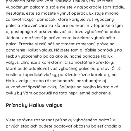
prevencia pred vznikom Halluxov. Pokiaľ však už trpíte
vybočeným palcom a stále nie ste v najpokročilejšom štádiu,
nezúfajte, ešte sa môžete vyhnúť operácii. Existuje mnoho
zdravotníckych pomôcok, ktoré korigujú váš vybočený
palec a zároveň chránia kĺb pre odieraním v topánke a tým
aj postupným zhoršovaniu vášho stavu vybočeného palca.
Jednou z možností je práve tento korektor vybočeného
palca. Prezrite si celý náš sortiment zameraný práve na
ochorenie Hallux valgus. Nájdete tam aj ďalšie pomôcky na
liečbu vybočeného palca ako sú nočné bandáže Hallux
valgus, chrániče s korektormi či samostatné korektory,
ktoré budú oddeľovať váš vybočený palec od prstov. Či už
nosíte ortopedické vložky, používate rôzne korektory na
Hallux valgus alebo rôzne bandáže, nezabúdajte aj
vykonávať špeciálne cviky. Spýtajte sa svojho lekára aké
cviky by Vám odporúčil na toto nepríjemné ochorenie.
Príznaky Hallux valgus
Viete správne rozpoznať príznaky vybočeného palca? V
prvých štádiach budete pociťovať občasnú bolesť chodidla