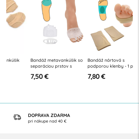
Bandáž metavankúšik so
Bandáž nártová s
Bandáž m
separáciou prstov s
podporou klenby - 1 pár
pár
celkovým zakrytím nartu
7,50 €
7,80 €
7,80 €
- 1 pár
DOPRAVA ZDARMA
pri nákupe nad 40 €