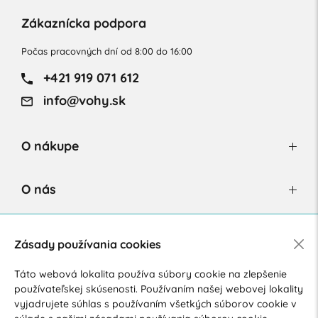
Zákaznícka podpora
Počas pracovných dní od 8:00 do 16:00
+421 919 071 612
info@vohy.sk
O nákupe
O nás
Newsletter
Zásady používania cookies
Táto webová lokalita používa súbory cookie na zlepšenie
používateľskej skúsenosti. Používaním našej webovej lokality
Súhlasím so spracovaním osobných údajov pre marketingové
vyjadrujete súhlas s používaním všetkých súborov cookie v
účely.
Zásady ochrany osobných údajov
.