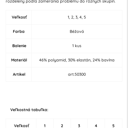
rozdelený podľa zamerania problému do rôznych skupín.
Veľkosť
1, 2, 3, 4, 5
Farba
Béžová
Balenie
1 kus
Materiál
46% polyamid, 30% elastán, 24% bavlna
Artikel
art.50300
Veľkostná tabuľka:
Veľkosť
1
2
3
4
5