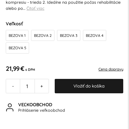
kompresiu - trieda 2. Ideálne na použitie počas rehabilitácie
alebo po…
Čítať viac
Veľkosť
BEZOVA 1
BEZOVA 2
BEZOVA 3
BEZOVA 4
BEZOVA 5
21,99 €
Cena dopravy
s DPH
Vložiť do košíka
-
+
VEĽKOOBCHOD
Prihlásenie veľkoobchod