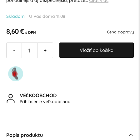
pohodlnejšia aj bezpečnejšia, pretože…
Čítať viac
Skladom
U Vás doma 11.08
8,60 €
Cena dopravy
s DPH
Vložiť do košíka
-
+
VEĽKOOBCHOD
Prihlásenie veľkoobchod
Popis produktu