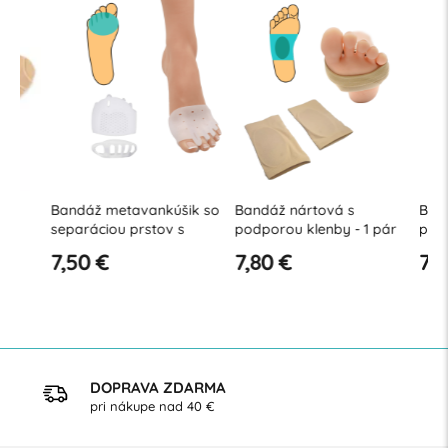
Bandáž metavankúšik so
Bandáž nártová s
Bandáž m
separáciou prstov s
podporou klenby - 1 pár
pár
celkovým zakrytím nartu
7,50 €
7,80 €
7,80 €
- 1 pár
DOPRAVA ZDARMA
pri nákupe nad 40 €