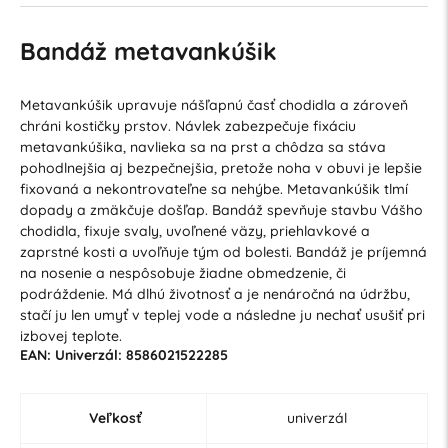
Bandáž metavankúšik
Metavankúšik upravuje nášľapnú časť chodidla a zároveň
chráni kostičky prstov. Návlek zabezpečuje fixáciu
metavankúšika, navlieka sa na prst a chôdza sa stáva
pohodlnejšia aj bezpečnejšia, pretože noha v obuvi je lepšie
fixovaná a nekontrovateľne sa nehýbe. Metavankúšik tlmí
dopady a zmäkčuje došľap. Bandáž spevňuje stavbu Vášho
chodidla, fixuje svaly, uvoľnené väzy, priehlavkové a
zaprstné kosti a uvoľňuje tým od bolesti. Bandáž je príjemná
na nosenie a nespôsobuje žiadne obmedzenie, či
podráždenie. Má dlhú životnosť a je nenáročná na údržbu,
stačí ju len umyť v teplej vode a následne ju nechať usušiť pri
izbovej teplote.
EAN: Univerzál: 8586021522285
Veľkosť
univerzál