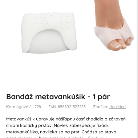
Bandáž metavankúšik - 1 pár
Katalógové č.: 728
EAN: 8586021522285
Značka:
HealMed
Metavankúšik upravuje nášľapnú časť chodidla a zároveň
chráni kostičky prstov. Návlek zabezpečuje fixáciu
metavankúšika, navlieka sa na prst. Chôdza sa stáva