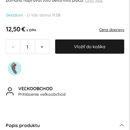
pomáha naprávať túto deformitu palca.
Čítať viac
Skladom
U Vás doma 11.08
12,50 €
Cena dopravy
s DPH
Vložiť do košíka
-
+
VEĽKOOBCHOD
Prihlásenie veľkoobchod
Popis produktu