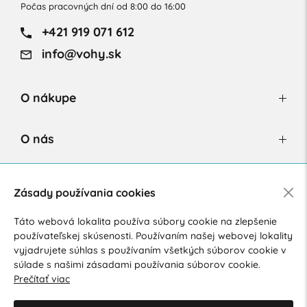
Počas pracovných dní od 8:00 do 16:00
+421 919 071 612
info@vohy.sk
O nákupe
O nás
Newsletter
Zásady používania cookies
Táto webová lokalita používa súbory cookie na zlepšenie
používateľskej skúsenosti. Používaním našej webovej lokality
Súhlasím so spracovaním osobných údajov pre marketingové
vyjadrujete súhlas s používaním všetkých súborov cookie v
účely.
Zásady ochrany osobných údajov
.
súlade s našimi zásadami používania súborov cookie.
Prečítať viac