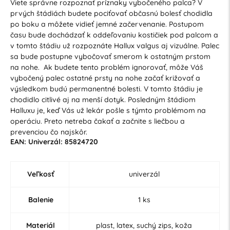
Viete správne rozpoznať príznaky vybočeného palca? V
prvých štádiách budete pociťovať občasnú bolesť chodidla
po boku a môžete vidieť jemné začervenanie. Postupom
času bude dochádzať k oddeľovaniu kostičiek pod palcom a
v tomto štádiu už rozpoznáte Hallux valgus aj vizuálne. Palec
sa bude postupne vybočovať smerom k ostatným prstom
na nohe. Ak budete tento problém ignorovať, môže Váš
vybočený palec ostatné prsty na nohe začať križovať a
výsledkom budú permanentné bolesti. V tomto štádiu je
chodidlo citlivé aj na menší dotyk. Posledným štádiom
Halluxu je, keď Vás už lekár pošle s týmto problémom na
operáciu. Preto netreba čakať a začnite s liečbou a
prevenciou čo najskôr.
EAN: Univerzál: 85824720
Veľkosť
univerzál
Balenie
1 ks
Materiál
plast, latex, suchý zips, koža