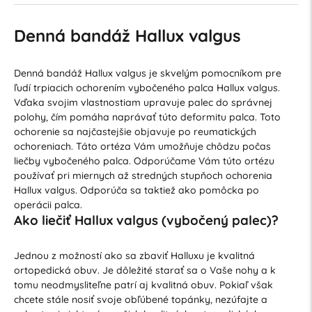
Denná bandáž Hallux valgus
Denná bandáž Hallux valgus je skvelým pomocníkom pre
ľudí trpiacich ochorením vybočeného palca Hallux valgus.
Vďaka svojim vlastnostiam upravuje palec do správnej
polohy, čím pomáha naprávať túto deformitu palca. Toto
ochorenie sa najčastejšie objavuje po reumatických
ochoreniach. Táto ortéza Vám umožňuje chôdzu počas
liečby vybočeného palca. Odporúčame Vám túto ortézu
používať pri miernych až stredných stupňoch ochorenia
Hallux valgus. Odporúča sa taktiež ako pomôcka po
operácii palca.
Ako liečiť Hallux valgus (vybočený palec)?
Jednou z možností ako sa zbaviť Halluxu je kvalitná
ortopedická obuv. Je dôležité starať sa o Vaše nohy a k
tomu neodmysliteľne patrí aj kvalitná obuv. Pokiaľ však
chcete stále nosiť svoje obľúbené topánky, nezúfajte a