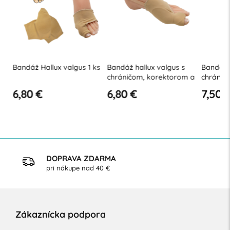
Bandáž Hallux valgus 1 ks
Bandáž hallux valgus s
Bandáž h
chráničom, korektorom a
chráničo
fixačným pásikom
6,80 €
6,80 €
7,50 €
DOPRAVA ZDARMA
pri nákupe nad 40 €
Zákaznícka podpora