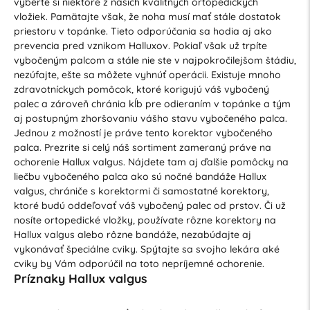
vyberte si niektoré z našich kvalitných ortopedických
vložiek. Pamätajte však, že noha musí mať stále dostatok
priestoru v topánke. Tieto odporúčania sa hodia aj ako
prevencia pred vznikom Halluxov. Pokiaľ však už trpíte
vybočeným palcom a stále nie ste v najpokročilejšom štádiu,
nezúfajte, ešte sa môžete vyhnúť operácii. Existuje mnoho
zdravotníckych pomôcok, ktoré korigujú váš vybočený
palec a zároveň chránia kĺb pre odieraním v topánke a tým
aj postupným zhoršovaniu vášho stavu vybočeného palca.
Jednou z možností je práve tento korektor vybočeného
palca. Prezrite si celý náš sortiment zameraný práve na
ochorenie Hallux valgus. Nájdete tam aj ďalšie pomôcky na
liečbu vybočeného palca ako sú nočné bandáže Hallux
valgus, chrániče s korektormi či samostatné korektory,
ktoré budú oddeľovať váš vybočený palec od prstov. Či už
nosíte ortopedické vložky, používate rôzne korektory na
Hallux valgus alebo rôzne bandáže, nezabúdajte aj
vykonávať špeciálne cviky. Spýtajte sa svojho lekára aké
cviky by Vám odporúčil na toto nepríjemné ochorenie.
Príznaky Hallux valgus