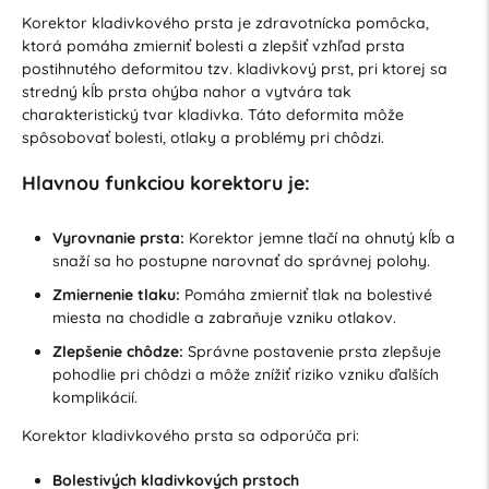
Korektor kladivkového prsta je zdravotnícka pomôcka,
ktorá pomáha zmierniť bolesti a zlepšiť vzhľad prsta
postihnutého deformitou tzv. kladivkový prst, pri ktorej sa
stredný kĺb prsta ohýba nahor a vytvára tak
charakteristický tvar kladivka. Táto deformita môže
spôsobovať bolesti, otlaky a problémy pri chôdzi.
Hlavnou funkciou korektoru je:
Vyrovnanie prsta:
Korektor jemne tlačí na ohnutý kĺb a
snaží sa ho postupne narovnať do správnej polohy.
Zmiernenie tlaku:
Pomáha zmierniť tlak na bolestivé
miesta na chodidle a zabraňuje vzniku otlakov.
Zlepšenie chôdze:
Správne postavenie prsta zlepšuje
pohodlie pri chôdzi a môže znížiť riziko vzniku ďalších
komplikácií.
Korektor kladivkového prsta sa odporúča pri:
Bolestivých kladivkových prstoch