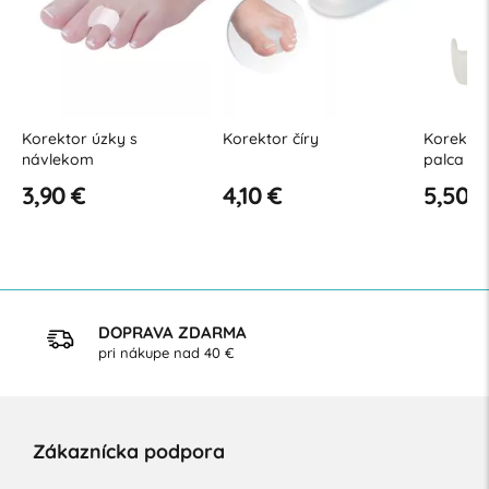
2
Korektor úzky s
Korektor číry
Korekto
návlekom
palca úzk
3,90 €
4,10 €
5,50 €
DOPRAVA ZDARMA
pri nákupe nad 40 €
Zákaznícka podpora