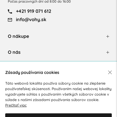
Počas pracovných dní od 8:00 do 16:00
+421 919 071 612
info@vohy.sk
O nákupe
O nás
Newsletter
Zásady používania cookies
Táto webová lokalita používa súbory cookie na zlepšenie
používateľskej skúsenosti. Používaním našej webovej lokality
Súhlasím so spracovaním osobných údajov pre marketingové
vyjadrujete súhlas s používaním všetkých súborov cookie v
účely.
Zásady ochrany osobných údajov
.
súlade s našimi zásadami používania súborov cookie.
Prečítať viac