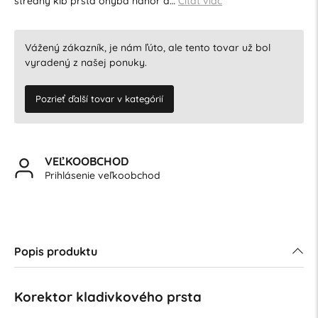
stredný kĺb prsta ohýba nahor a…
Čítať viac
Vážený zákazník, je nám ľúto, ale tento tovar už bol
vyradený z našej ponuky.
Pozrieť ďalší tovar v kategórií
VEĽKOOBCHOD
Prihlásenie veľkoobchod
Popis produktu
Korektor kladivkového prsta