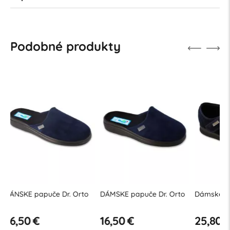
Podobné produkty
DÁMSKE papuče Dr. Orto
Dámske sandále Dr. Orto
Preventí
ortoped
sandále 
16,50 €
25,80 €
25,90