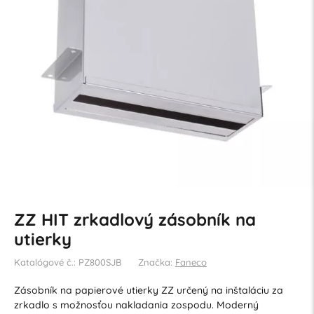
ZZ HIT zrkadlový zásobník na
utierky
Katalógové č.: PZ800SJB
Značka:
Faneco
Zásobník na papierové utierky ZZ určený na inštaláciu za
zrkadlo s možnosťou nakladania zospodu. Moderný