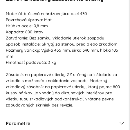
Materiál: brúsená nehrdzavejúca oceľ 430
Povrchová úprava: Mat
Hrúbka ocele: 0,8 mm
Kapacita: 800 listov
Zatváranie: Bez zámku, vkladanie utierok zospodu
Spôsob inštalácie: Skrytý za stenou, pred alebo zrkadlom
Rozmery vaničky: Výška 455 mm, šírka 340 mm, hĺbka 105
mm
Hmotnosť podávača: 3 kg
Zásobník na papierové utierky ZZ určený na inštaláciu za
zrkadlo s možnosťou nakladania zospodu. Moderný
zrkadlový zásobník na papierové utierky, ktorý pojme 800
kusov hárkov, je vhodný do dizajnových interiérov pre
všetky typy zrkadlových podkonštrukcií, vrátane pevne
zabudovaných skriniek bez revízie.
Parametre