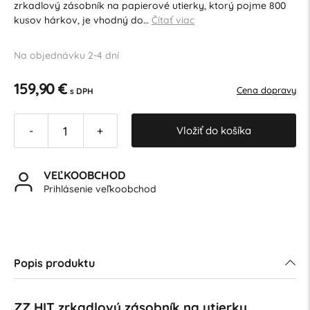
zrkadlový zásobník na papierové utierky, ktorý pojme 800
kusov hárkov, je vhodný do…
Čítať viac
Na objednávku 2-4 dní
159,90 €
Cena dopravy
s DPH
Vložiť do košíka
-
+
VEĽKOOBCHOD
Prihlásenie veľkoobchod
Popis produktu
ZZ HIT zrkadlový zásobník na utierky