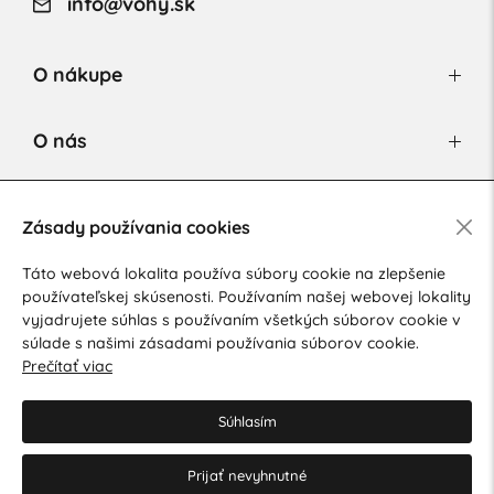
info@vohy.sk
O nákupe
O nás
Newsletter
Zásady používania cookies
Táto webová lokalita používa súbory cookie na zlepšenie
používateľskej skúsenosti. Používaním našej webovej lokality
Súhlasím so spracovaním osobných údajov pre marketingové
vyjadrujete súhlas s používaním všetkých súborov cookie v
účely.
Zásady ochrany osobných údajov
.
súlade s našimi zásadami používania súborov cookie.
Prečítať viac
Súhlasím
Prijať nevyhnutné