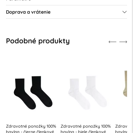
Doprava a vrátenie
Podobné produkty
ožky 100%
Zdravotné ponožky 100%
Zdravotné ponožky 100%
 členkové
bavlna - biele členkové
bavlna - béžové