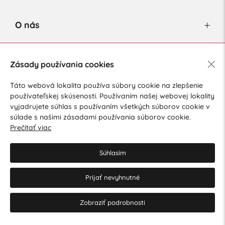
O nás
Newsletter
Zásady používania cookies
Táto webová lokalita používa súbory cookie na zlepšenie
používateľskej skúsenosti. Používaním našej webovej lokality
Súhlasím so spracovaním osobných údajov pre marketingové
vyjadrujete súhlas s používaním všetkých súborov cookie v
účely.
Zásady ochrany osobných údajov
.
súlade s našimi zásadami používania súborov cookie.
Prečítať viac
Súhlasím
Prijať nevyhnutné
© 2026 Hesty s.r.o.
Upraviť nastavenia Cookies
Zobraziť podrobnosti
Web dizajn: MARLOW DESIGN