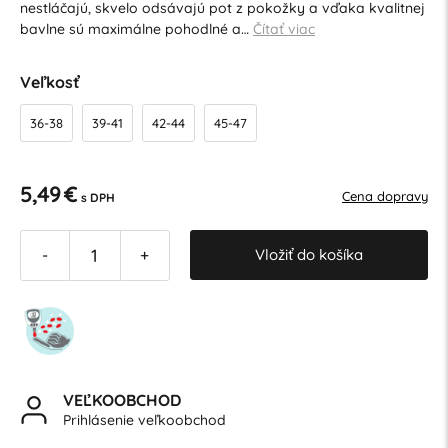
nestláčajú, skvelo odsávajú pot z pokožky a vďaka kvalitnej
bavlne sú maximálne pohodlné a…
Čítať viac
Veľkosť
36-38
39-41
42-44
45-47
5,49 €
Cena dopravy
s DPH
Vložiť do košíka
-
+
VEĽKOOBCHOD
Prihlásenie veľkoobchod