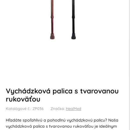
Vychádzková palica s tvarovanou
rukoväťou
Katalógové č.: ZP036
Značka:
HealMed
Hľadáte spoľahlivú a pohodlnú vychádzkovú palicu? Naša
vychádzková palica s tvarovanou rukoväťou je ideálnym