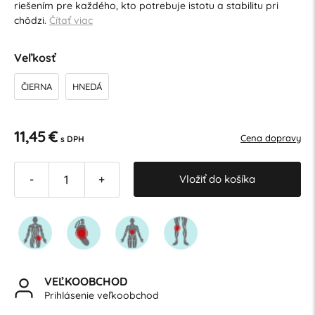
riešením pre každého, kto potrebuje istotu a stabilitu pri
chôdzi.
Čítať viac
Veľkosť
ČIERNA
HNEDÁ
11,45 €
Cena dopravy
s DPH
Vložiť do košíka
-
+
VEĽKOOBCHOD
Prihlásenie veľkoobchod