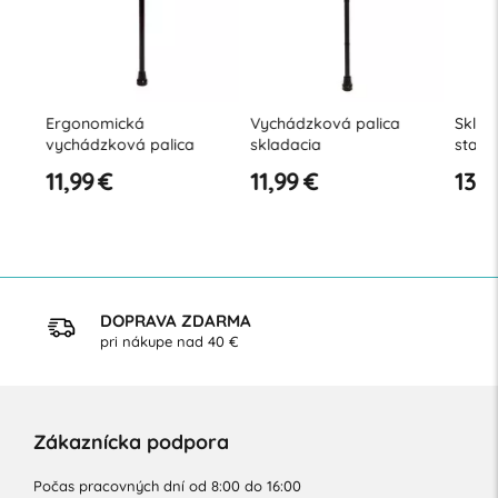
Ergonomická
Vychádzková palica
Skladaci
vychádzková palica
skladacia
stabiliz
nadstav
11,99 €
11,99 €
13,90 
osvetlen
DOPRAVA ZDARMA
pri nákupe nad 40 €
Zákaznícka podpora
Počas pracovných dní od 8:00 do 16:00