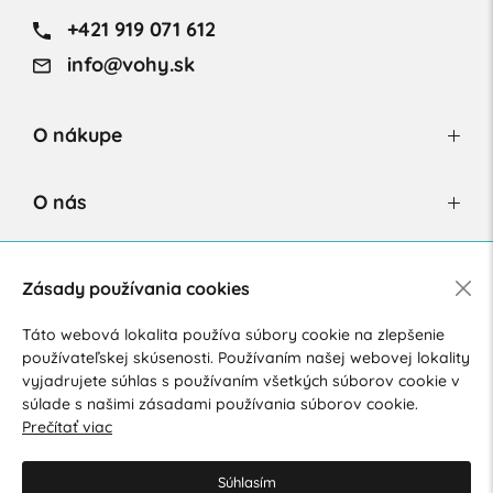
+421 919 071 612
info@vohy.sk
O nákupe
O nás
Newsletter
Zásady používania cookies
Táto webová lokalita používa súbory cookie na zlepšenie
používateľskej skúsenosti. Používaním našej webovej lokality
Súhlasím so spracovaním osobných údajov pre marketingové
vyjadrujete súhlas s používaním všetkých súborov cookie v
účely.
Zásady ochrany osobných údajov
.
súlade s našimi zásadami používania súborov cookie.
Prečítať viac
Súhlasím