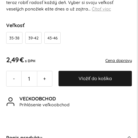
teraz robiť radosť každý deň. Vyber si svoju veľkosť
veselých ponožiek ešte dnes a už zajtra…
Čítať viac
Veľkosť
35-38
39-42
43-46
2,49 €
Cena dopravy
s DPH
Vložiť do košíka
-
+
VEĽKOOBCHOD
Prihlásenie veľkoobchod
Popis produktu