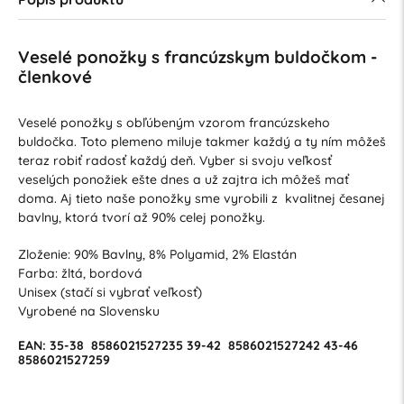
Veselé ponožky s francúzskym buldočkom -
členkové
Veselé ponožky s obľúbeným vzorom francúzskeho
buldočka. Toto plemeno miluje takmer každý a ty ním môžeš
teraz robiť radosť každý deň. Vyber si svoju veľkosť
veselých ponožiek ešte dnes a už zajtra ich môžeš mať
doma. Aj tieto naše ponožky sme vyrobili z kvalitnej česanej
bavlny, ktorá tvorí až 90% celej ponožky.
Zloženie: 90% Bavlny, 8% Polyamid, 2% Elastán
Farba: žltá, bordová
Unisex (stačí si vybrať veľkosť)
Vyrobené na Slovensku
EAN:
35-38
8586021527235
39-42
8586021527242
43-46
8586021527259