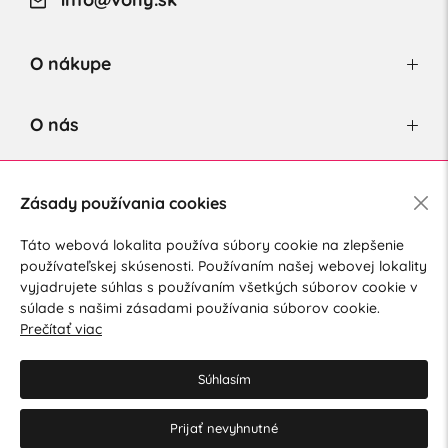
O nákupe
O nás
Newsletter
Zásady používania cookies
Táto webová lokalita používa súbory cookie na zlepšenie
používateľskej skúsenosti. Používaním našej webovej lokality
Súhlasím so spracovaním osobných údajov pre marketingové
vyjadrujete súhlas s používaním všetkých súborov cookie v
účely.
Zásady ochrany osobných údajov
.
súlade s našimi zásadami používania súborov cookie.
Prečítať viac
Súhlasím
Prijať nevyhnutné