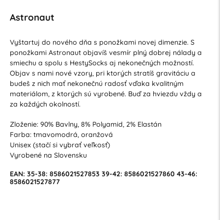
Astronaut
Vyštartuj do nového dňa s ponožkami novej dimenzie. S
ponožkami Astronaut objavíš vesmír plný dobrej nálady a
smiechu a spolu s HestySocks aj nekonečných možností.
Objav s nami nové vzory, pri ktorých stratíš gravitáciu a
budeš z nich mať nekonečnú radosť vďaka kvalitným
materiálom, z ktorých sú vyrobené. Buď za hviezdu vždy a
za každých okolností.
Zloženie: 90% Bavlny, 8% Polyamid, 2% Elastán
Farba: tmavomodrá, oranžová
Unisex (stačí si vybrať veľkosť)
Vyrobené na Slovensku
EAN: 35-38: 8586021527853 39-42: 8586021527860 43-46:
8586021527877