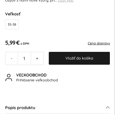
Objav s nami nové vzory, pri…
Čítať viac
Veľkosť
35-38
5,99 €
Cena dopravy
s DPH
Vložiť do košíka
-
+
VEĽKOOBCHOD
Prihlásenie veľkoobchod
Popis produktu