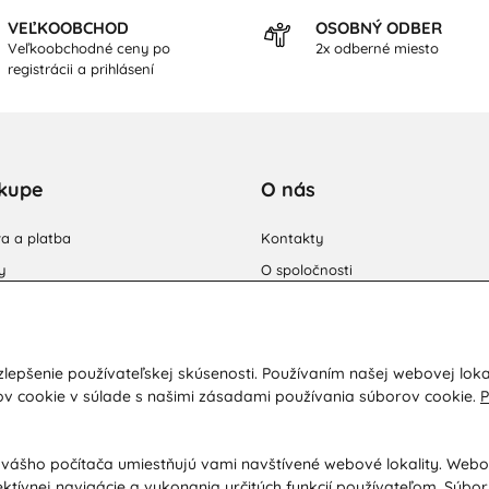
VEĽKOOBCHOD
OSOBNÝ ODBER
Veľkoobchodné ceny po
2x odberné miesto
registrácii a prihlásení
kupe
O nás
a a platba
Kontakty
y
O spoločnosti
dné podmienky
Ochrana osobných údajov
ácia / Vrátenie tovaru
Poradňa / Blog
ačný poriadok / Vrátenie tovaru
Veľkoobchodná spolupráca B2B
lepšenie používateľskej skúsenosti. Používaním našej webovej loka
ov cookie v súlade s našimi zásadami používania súborov cookie.
P
ávanie podľa ochorenia
 vášho počítača umiestňujú vami navštívené webové lokality. Web
ektívnej navigácie a vykonania určitých funkcií používateľom. Súbo