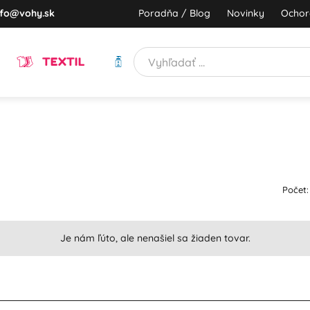
nfo@vohy.sk
Poradňa / Blog
Novinky
Ochor
TEXTIL
HYGIENA
Počet:
Je nám ľúto, ale nenašiel sa žiaden tovar.