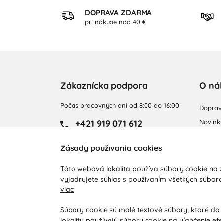
KUP
DOPRAVA ZDARMA
ezpečne
pri nákupe nad 40 €
Zákaznícka podpora
O ná
Počas pracovných dní od 8:00 do 16:00
Doprav
+421 919 071 612
Novink
Obcho
info@vohy.sk
Zásady používania cookies
Reklam
Reklam
Táto webová lokalita používa súbory cookie na z
vyjadrujete súhlas s používaním všetkých súbor
Vyhľad
viac
Súbory cookie sú malé textové súbory, ktoré do
lokality používajú súbory cookie na uľahčenie ef