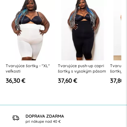
ky
Tvarujúce šortky - "XL"
Tvarujúce push-up capri
Tvarujúc
veľkosti
šortky s vysokým pásom
šortky 
- "XL" veľkosti
proti celu
36,30 €
37,60 €
37,80 
veľkosti
DOPRAVA ZDARMA
pri nákupe nad 40 €