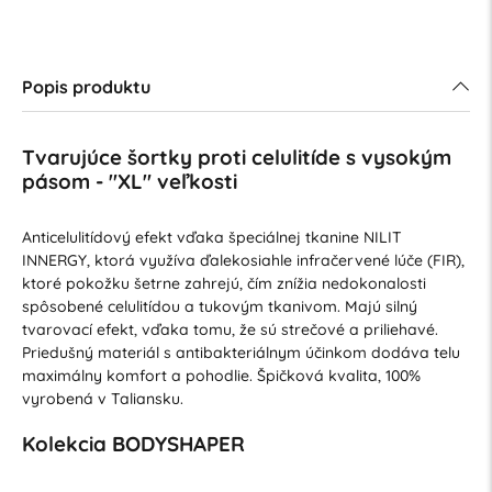
Popis produktu
Tvarujúce šortky proti celulitíde s vysokým
pásom - "XL" veľkosti
Anticelulitídový efekt vďaka špeciálnej tkanine NILIT
INNERGY, ktorá využíva ďalekosiahle infračervené lúče (FIR),
ktoré pokožku šetrne zahrejú, čím znížia nedokonalosti
spôsobené celulitídou a tukovým tkanivom. Majú silný
tvarovací efekt, vďaka tomu, že sú strečové a priliehavé.
Priedušný materiál s antibakteriálnym účinkom dodáva telu
maximálny komfort a pohodlie. Špičková kvalita, 100%
vyrobená v Taliansku.
Kolekcia BODYSHAPER