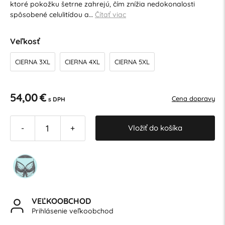
ktoré pokožku šetrne zahrejú, čím znížia nedokonalosti
spôsobené celulitídou a…
Čítať viac
Veľkosť
CIERNA 3XL
CIERNA 4XL
CIERNA 5XL
54,00 €
Cena dopravy
s DPH
Vložiť do košíka
-
+
VEĽKOOBCHOD
Prihlásenie veľkoobchod