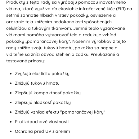
Produkty z tejto rady sa vyrábajú pomocou inovatívneho
vlákna, ktoré využíva ďalekosiahle infračervené lúče (FIR) na
šetrné zahriatie hlbších vrstiev pokožky, osvieženie a
orezanie tela znížením nedokonalostí spôsobených
celulitídou a tukovým tkanivom. Jemné teplo vyžarované
vláknami pomáha vytvarovať telo a redukuje vzhľad
pokožky „pomarančovej kôry“. Nosením výrobkov z tejto
rady znížite svoju tukovú hmotu, pokožka sa napne a
viditeľne sa zníži obvod stehien a zadku. Preukázané a
testované prínosy:
Zvyšujú elasticitu pokožky
Znižujú tukovú hmotu
Zlepšujú kompaktnosť pokožky
Zlepšujú hladkosť pokožky
Znižujú vzhľad efektu "pomarančovej kôry"
Protizápachové vlastnosti
Ochrana pred UV žiarením