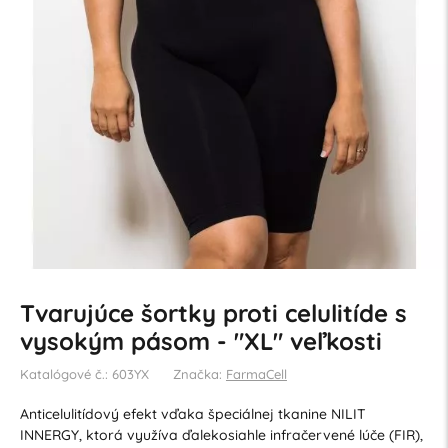
Tvarujúce šortky proti celulitíde s
vysokým pásom - "XL" veľkosti
Katalógové č.: 603YX
Značka:
FarmaCell
Anticelulitídový efekt vďaka špeciálnej tkanine NILIT
INNERGY, ktorá využíva ďalekosiahle infračervené lúče (FIR),