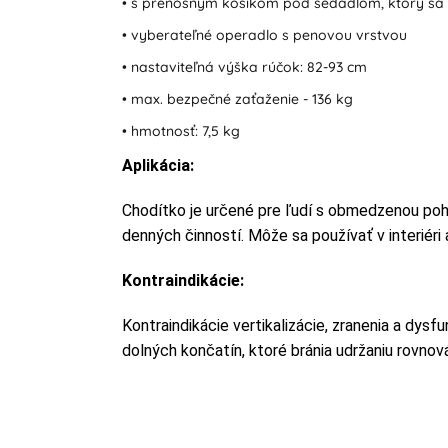
• s prenosným košíkom pod sedadlom, ktorý sa
• vyberateľné operadlo s penovou vrstvou
• nastaviteľná výška rúčok: 82-93 cm
• max. bezpečné zaťaženie - 136 kg
• hmotnosť: 7,5 kg
Aplikácia:
Chodítko je určené pre ľudí s obmedzenou pohy
denných činností. Môže sa používať v interiéri aj
Kontraindikácie:
Kontraindikácie vertikalizácie, zranenia a dysf
dolných končatín, ktoré bránia udržaniu rovnov