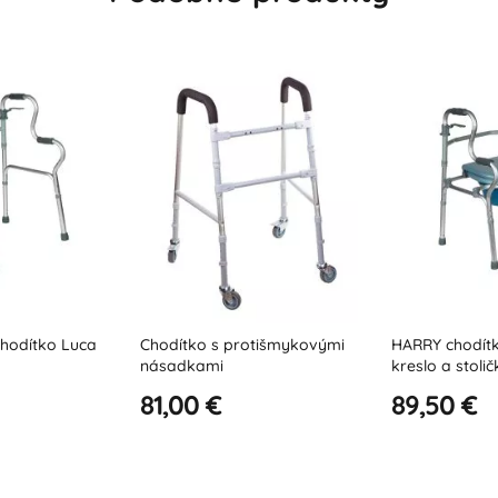
otišmykovými
HARRY chodítko, toaletné
Štvorkolesové
kreslo a stolička 3v1
89,50 €
96,00 €