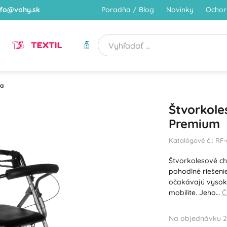
nfo@vohy.sk
Poradňa / Blog
Novinky
Ochor
TEXTIL
HYGIENA
ka
Štvorkole
Premium
Katalógové č.: RF-
Štvorkolesové c
pohodlné riešeni
očakávajú vysoký
mobilite. Jeho…
Č
Na objednávku 2