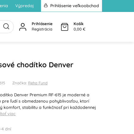
enia
Výpredaj
Prihlásenie veľkoobchod
Prihlásenie
Košík
Registrácia
0,00 €
sové chodítko Denver
615
Značka:
Reha Fund
hodítko Denver Premium RF-615 je moderné a
e pre ľudí s obmedzenou pohyblivosťou, ktorí
 komfort, stabilitu a funkčnosť pri každodennej
ítať viac
-4 dní