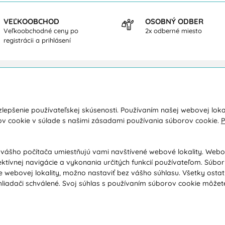
VEĽKOOBCHOD
OSOBNÝ ODBER
Veľkoobchodné ceny po
2x odberné miesto
registrácii a prihlásení
kupe
O nás
lepšenie používateľskej skúsenosti. Používaním našej webovej loka
a a platba
Kontakty
ov cookie v súlade s našimi zásadami používania súborov cookie.
P
y
O spoločnosti
dné podmienky
Ochrana osobných údajov
 vášho počítača umiestňujú vami navštívené webové lokality. Web
ektívnej navigácie a vykonania určitých funkcií používateľom. Súbo
ácia / Vrátenie tovaru
Poradňa / Blog
 webovej lokality, možno nastaviť bez vášho súhlasu. Všetky osta
ačný poriadok / Vrátenie tovaru
Veľkoobchodná spolupráca B2B
liadači schválené. Svoj súhlas s používaním súborov cookie môžet
ávanie podľa ochorenia