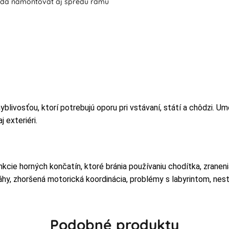
 dá namontovať aj spredu rámu
blivosťou, ktorí potrebujú oporu pri vstávaní, státí a chôdzi. 
 exteriéri.
unkcie horných končatín, ktoré bránia používaniu chodítka, zranen
áhy, zhoršená motorická koordinácia, problémy s labyrintom, nesta
Podobné produkty