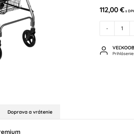
112,00 €
s DP
-
VEĽKOO
Prihláseni
Doprava a vrátenie
Premium