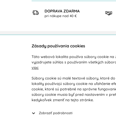
KUP
DOPRAVA ZDARMA
ezpečne
pri nákupe nad 40 €
Zásady používania cookies
Zákaznícka podpora
O ná
Táto webová lokalita používa súbory cookie na z
Počas pracovných dní od 8:00 do 16:00
Doprav
vyjadrujete súhlas s používaním všetkých súbor
viac
+421 919 071 612
Novink
Obcho
info@vohy.sk
Súbory cookie sú malé textové súbory, ktoré do
lokality používajú súbory cookie na uľahčenie ef
Reklam
cookie, ktoré sú potrebné na správne fungovanie
Reklam
súbory cookie musia byť pred nastavením v preh
Vyhľad
kedykoľvek zmeniť na tejto stránke.
Zobraziť podrobnosti