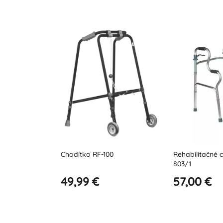
0
Rehabilitačné chodítko Luca
Chodítko s pr
803/1
násadkami
57,00 €
81,00 €