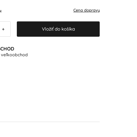
Cena dopravy
H
Vložiť do košíka
+
BCHOD
e veľkoobchod