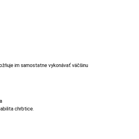
Umožňuje im samostatne vykonávať väčšinu
ia
bilita chrbtice.