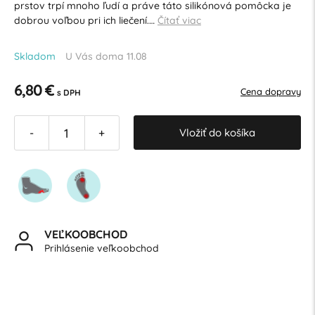
prstov trpí mnoho ľudí a práve táto silikónová pomôcka je
dobrou voľbou pri ich liečení.…
Čítať viac
Skladom
U Vás doma 11.08
6,80 €
Cena dopravy
s DPH
Vložiť do košíka
-
+
VEĽKOOBCHOD
Prihlásenie veľkoobchod