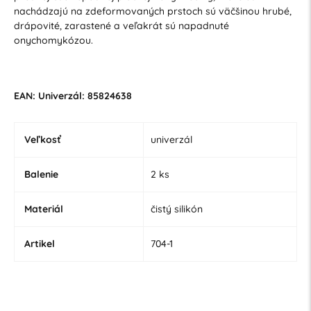
nachádzajú na zdeformovaných prstoch sú väčšinou hrubé,
drápovité, zarastené a veľakrát sú napadnuté
onychomykózou.
EAN: Univerzál: 85824638
Veľkosť
univerzál
Balenie
2 ks
Materiál
čistý silikón
Artikel
704-1