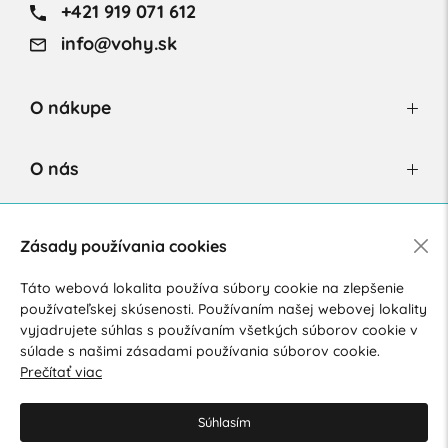
+421 919 071 612
info@vohy.sk
O nákupe
O nás
Newsletter
Zásady používania cookies
Táto webová lokalita používa súbory cookie na zlepšenie
používateľskej skúsenosti. Používaním našej webovej lokality
Súhlasím so spracovaním osobných údajov pre marketingové
vyjadrujete súhlas s používaním všetkých súborov cookie v
účely.
Zásady ochrany osobných údajov
.
súlade s našimi zásadami používania súborov cookie.
Prečítať viac
Súhlasím