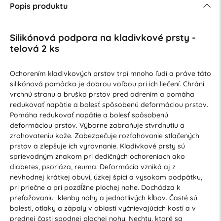
Popis produktu
Silikónová podpora na kladivkové prsty -
telová 2 ks
Ochorením kladivkových prstov trpí mnoho ľudí a práve táto
silikónová pomôcka je dobrou voľbou pri ich liečení. Chráni
vrchnú stranu a bruško prstov pred odrením a pomáha
redukovať napätie a bolesť spôsobenú deformáciou prstov.
Pomáha redukovať napätie a bolesť spôsobenú
deformáciou prstov. Výborne zabraňuje stvrdnutiu a
zrohovateniu kože. Zabezpečuje rozťahovanie stlačených
prstov a zlepšuje ich vyrovnanie. Kladivkové prsty sú
sprievodným znakom pri dedičných ochoreniach ako
diabetes, psoriáza, reuma. Deformácia vzniká aj z
nevhodnej krátkej obuvi, úzkej špici a vysokom podpätku,
pri priečne a pri pozdĺžne plochej nohe. Dochádza k
preťažovaniu klenby nohy a jednotlivých kĺbov. Časté sú
bolesti, otlaky a zápaly v oblasti vyčnievajúcich kostí a v
prednej časti spodnej plochej nohy. Nechty, ktoré sa