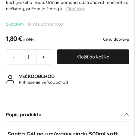
kuchynského riadu. Účinne pomáha odstraňovať mastnotu a
nečistoty, pričom je šetrný k…
Čítať viac
Skladom
U Vás doma 11.08
1,80 €
Cena dopravy
s DPH
Vložiť do košíka
-
+
VEĽKOOBCHOD
Prihlásenie veľkoobchod
Popis produktu
Sanita Gél na umývanie riadu 500ml soft