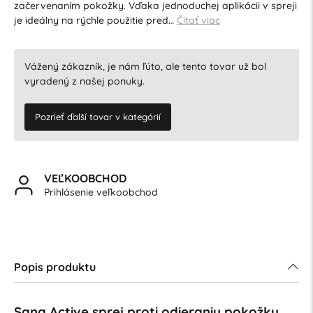
začervenaním pokožky. Vďaka jednoduchej aplikácii v spreji
je ideálny na rýchle použitie pred…
Čítať viac
Vážený zákazník, je nám ľúto, ale tento tovar už bol
vyradený z našej ponuky.
Pozrieť ďalší tovar v kategórií
VEĽKOOBCHOD
Prihlásenie veľkoobchod
Popis produktu
Sana Active sprej proti odieraniu pokožky