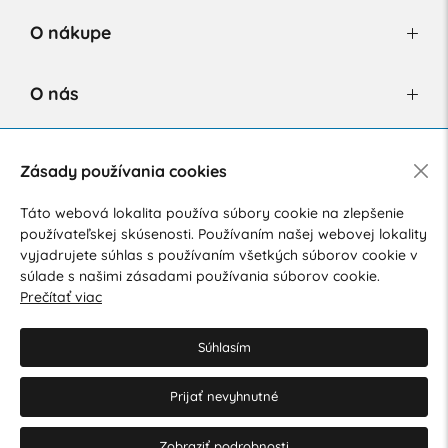
O nákupe
O nás
Newsletter
Zásady používania cookies
Táto webová lokalita používa súbory cookie na zlepšenie
používateľskej skúsenosti. Používaním našej webovej lokality
Súhlasím so spracovaním osobných údajov pre marketingové
vyjadrujete súhlas s používaním všetkých súborov cookie v
účely.
Zásady ochrany osobných údajov
.
súlade s našimi zásadami používania súborov cookie.
Prečítať viac
Súhlasím
Prijať nevyhnutné
© 2026 Hesty s.r.o.
Upraviť nastavenia Cookies
Zobraziť podrobnosti