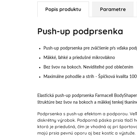
Popis produktu
Parametre
Push-up podprsenka
Push-up podprsenka pre zväčšenie pŕs vďaka podp
Mäkké, ľahké a priedušné mikrovlákno
Bez švov na bokoch. Neviditeľné pod oblečením
Maximálne pohodlie a strih - Špičková kvalita 10
Elastická push-up podprsenka Farmacell BodyShaper 
štruktúre bez švov na bokoch a mäkkej tenkej tkanin
Podprsenka s push-up efektom a podporou. Veľký
diskrétny výrobok. Podporná páska prsia tlačí h
ktorá je priedušná, čím je vhodná aj pri šport
majú prsia pevnú oporu aj bez kostíc a výstuže.