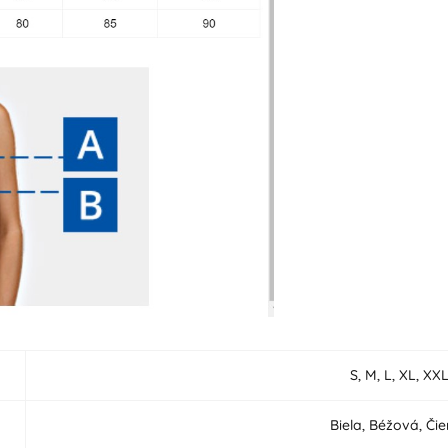
S, M, L, XL, XX
Biela, Béžová, Či