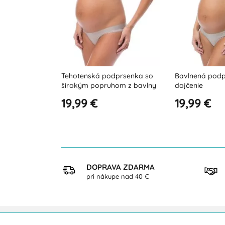
dprsenka so
Bavlnená podprsenka na
Bavlnená podp
hom z bavlny
dojčenie
dojčenie s od
pásom
19,99 €
20,99 €
KUP
DOPRAVA ZDARMA
ezpečne
pri nákupe nad 40 €