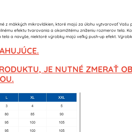
é z mäkkých mikrovlákien, ktoré majú za úlohu vytvarovať Vašu
 silnému efektu tvarovania a okamžitému zníženiu rozmerov tela. K
ta tela a navyše, niektoré výrobky majú veľký push-up efekt. Výrob
ŤAHUJÚCE.
 PRODUKTU,
JE NUTNÉ ZMERAŤ O
OU.