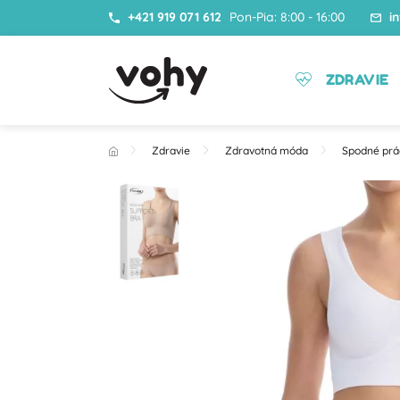
+421 919 071 612
Pon-Pia: 8:00 - 16:00
i
ZDRAVIE
Zdravie
Zdravotná móda
Spodné prá