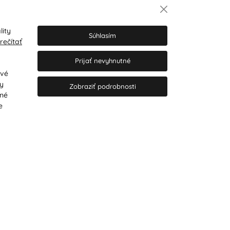
Newsletter
lity
Súhlasím
rečítať
Prijať nevyhnutné
Súhlasím so spracovaním osobných
údajov pre marketingové účely.
Zásady
ové
ochrany osobných údajov
.
ry
Zobraziť podrobnosti
tné
e
© 2026 Hesty s.r.o.
Upraviť nastavenia Cookies
Web dizajn: MARLOW DESIGN