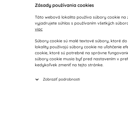
Zásady používania cookies
Zákaznícka podpora
O ná
Táto webová lokalita používa súbory cookie na z
Počas pracovných dní od 8:00 do 16:00
Doprav
vyjadrujete súhlas s používaním všetkých súbor
viac
+421 919 071 612
Novink
Obcho
info@vohy.sk
Súbory cookie sú malé textové súbory, ktoré do
lokality používajú súbory cookie na uľahčenie ef
Reklam
cookie, ktoré sú potrebné na správne fungovanie
Reklam
súbory cookie musia byť pred nastavením v preh
Vyhľad
kedykoľvek zmeniť na tejto stránke.
Zobraziť podrobnosti