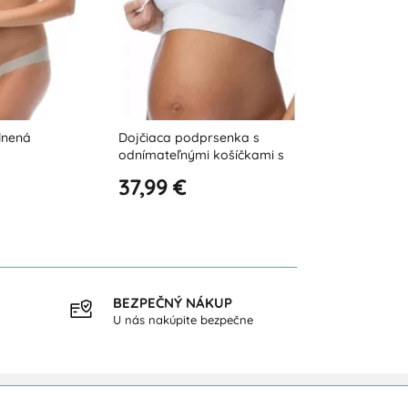
rsenka s
Bavlnená podprsenka na
Dojčiaca pod
 košíčkami s
dojčenie s odnímateľnými
odnímateľným
košíčkami a nastaviteľnými
nastaviteľný
39,99 €
39,99 €
ramienkami
BEZPEČNÝ NÁKUP
DOPR
U nás nakúpite bezpečne
pri ná