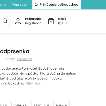
enia
Výpredaj
Prihlásenie veľkoobchod
Prihlásenie
Košík
Registrácia
0,00 €
podprsenka
Značka:
FarmaCell
up podprsenka Farmacell BodyShaper pre
aka podpornému pásiku, ktorý tlačí prsia nahor.
diteľné pod akýmkoľvek odevom vďaka
vov na bokoch a…
Čítať viac
ELA S
CIERNA S
BEZOVA M
BIELA M