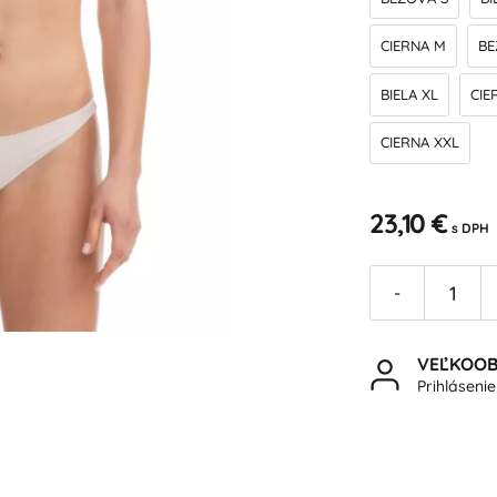
CIERNA M
BE
BIELA XL
CIE
CIERNA XXL
23,10 €
s DPH
-
VEĽKOO
Prihláseni