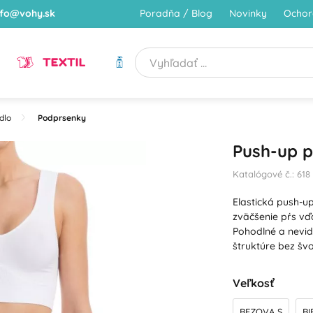
nfo@vohy.sk
Poradňa / Blog
Novinky
Ochor
TEXTIL
HYGIENA
dlo
Podprsenky
Push-up 
Katalógové č.: 618
Elastická push-
zväčšenie pŕs vď
Pohodlné a nevi
štruktúre bez š
Veľkosť
BEZOVA S
BI