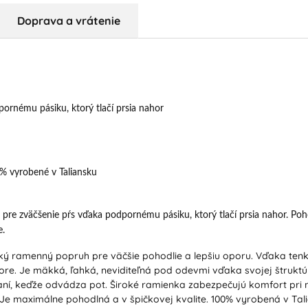
Doprava a vrátenie
ornému pásiku, ktorý tlačí prsia nahor
0% vyrobené v Taliansku
pre zväčšenie pŕs vďaka podpornému pásiku, ktorý tlačí prsia nahor. P
e.
 ramenný popruh pre väčšie pohodlie a lepšiu oporu. Vďaka tenkej
ore. Je mäkká, ľahká, neviditeľná pod odevmi vďaka svojej štrukt
ovaní, keďže odvádza pot. Široké ramienka zabezpečujú komfort pr
 Je maximálne pohodlná a v špičkovej kvalite. 100% vyrobená v Tal