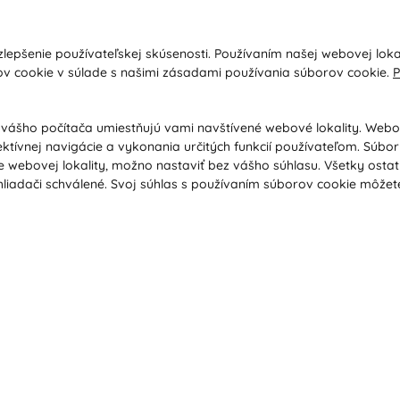
kupe
O nás
lepšenie používateľskej skúsenosti. Používaním našej webovej loka
a a platba
Kontakty
ov cookie v súlade s našimi zásadami používania súborov cookie.
P
y
O spoločnosti
dné podmienky
Ochrana osobných údajov
 vášho počítača umiestňujú vami navštívené webové lokality. Web
ektívnej navigácie a vykonania určitých funkcií používateľom. Súbo
ácia / Vrátenie tovaru
Poradňa / Blog
 webovej lokality, možno nastaviť bez vášho súhlasu. Všetky osta
ačný poriadok / Vrátenie tovaru
Veľkoobchodná spolupráca B2B
liadači schválené. Svoj súhlas s používaním súborov cookie môžet
ávanie podľa ochorenia