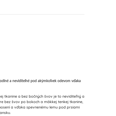
ohodlné a neviditeľné pod akýmkoľvek odevom vďaka
 tkanine a bez bočných švov je to neviditeľný a
úre bez švov po bokoch a mäkkej tenkej tkanine,
i nosení a vďaka spevnenému lemu pod prsiami
iansku.