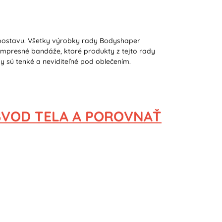
 postavu. Všetky výrobky rady Bodyshaper
ompresné bandáže, ktoré produkty z tejto rady
ky sú tenké a neviditeľné pod oblečením.
BVOD TELA
A POROVNAŤ