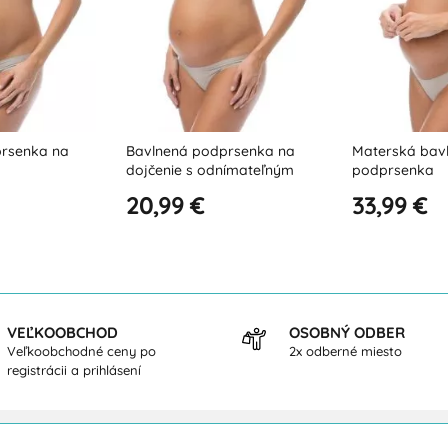
rsenka na
Materská bavlnená
Dojčiaca podp
nímateľným
podprsenka
odnímateľnými
háčikmi
33,99 €
37,99 €
VEĽKOOBCHOD
OSOBNÝ ODBER
Veľkoobchodné ceny po
2x odberné miesto
registrácii a prihlásení