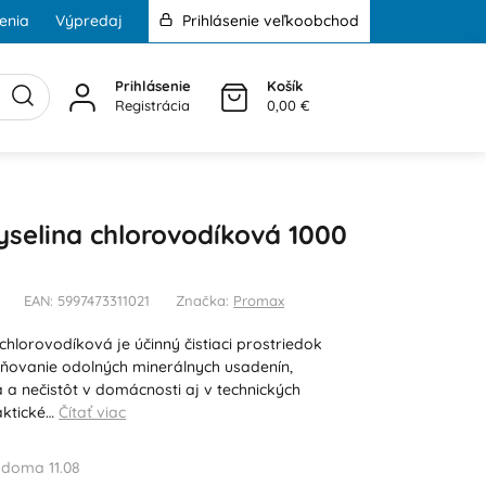
enia
Výpredaj
Prihlásenie veľkoobchod
Prihlásenie
Košík
Registrácia
0,00 €
selina chlorovodíková 1000
EAN: 5997473311021
Značka:
Promax
hlorovodíková je účinný čistiaci prostriedok
ňovanie odolných minerálnych usadenín,
 nečistôt v domácnosti aj v technických
aktické…
Čítať viac
doma 11.08