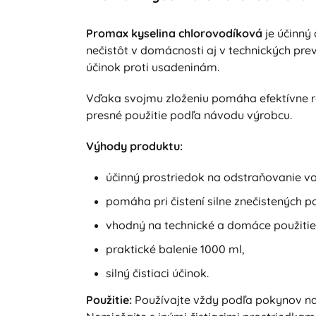
Promax kyselina chlorovodíková
je účinný
nečistôt v domácnosti aj v technických prev
účinok proti usadeninám.
Vďaka svojmu zloženiu pomáha efektívne ro
presné použitie podľa návodu výrobcu.
Výhody produktu:
účinný prostriedok na odstraňovanie 
pomáha pri čistení silne znečistených p
vhodný na technické a domáce použiti
praktické balenie 1000 ml,
silný čistiaci účinok.
Použitie:
Používajte vždy podľa pokynov na 