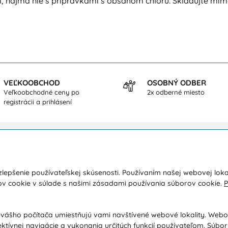
i, najmä nie s prípravkami s obsahom chlóru. Skladujte mim
VEĽKOOBCHOD
OSOBNÝ ODBER
Veľkoobchodné ceny po
2x odberné miesto
registrácii a prihlásení
kupe
O nás
lepšenie používateľskej skúsenosti. Používaním našej webovej loka
a a platba
Kontakty
ov cookie v súlade s našimi zásadami používania súborov cookie.
P
y
O spoločnosti
dné podmienky
Ochrana osobných údajov
 vášho počítača umiestňujú vami navštívené webové lokality. Web
ektívnej navigácie a vykonania určitých funkcií používateľom. Súbo
ácia / Vrátenie tovaru
Poradňa / Blog