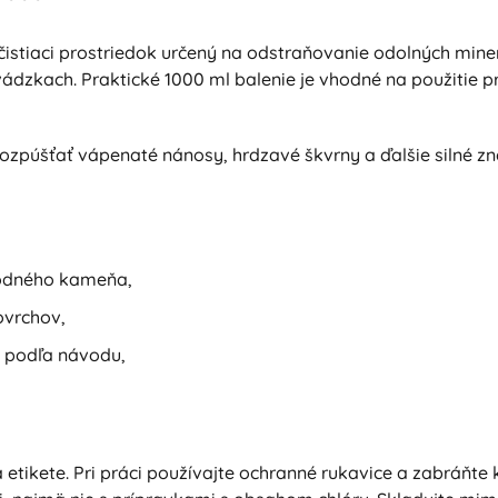
 čistiaci prostriedok určený na odstraňovanie odolných mi
ádzkach. Praktické 1000 ml balenie je vhodné na použitie pri
zpúšťať vápenaté nánosy, hrdzavé škvrny a ďalšie silné zne
vodného kameňa,
ovrchov,
e podľa návodu,
etikete. Pri práci používajte ochranné rukavice a zabráňt