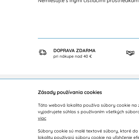
Nemiešajte s inými čistiacimi prostriedkam
KUP
DOPRAVA ZDARMA
ezpečne
pri nákupe nad 40 €
Zásady používania cookies
Zákaznícka podpora
O ná
Táto webová lokalita používa súbory cookie na z
Počas pracovných dní od 8:00 do 16:00
Doprav
vyjadrujete súhlas s používaním všetkých súbor
viac
+421 919 071 612
Novink
Obcho
info@vohy.sk
Súbory cookie sú malé textové súbory, ktoré do
lokality používajú súbory cookie na uľahčenie ef
Reklam