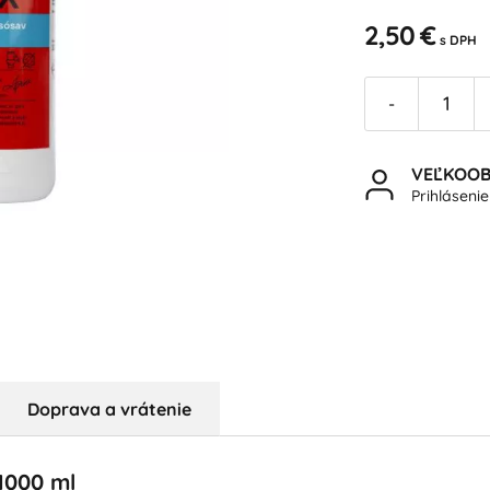
2,50 €
s DPH
-
VEĽKOO
Prihláseni
Doprava a vrátenie
1000 ml