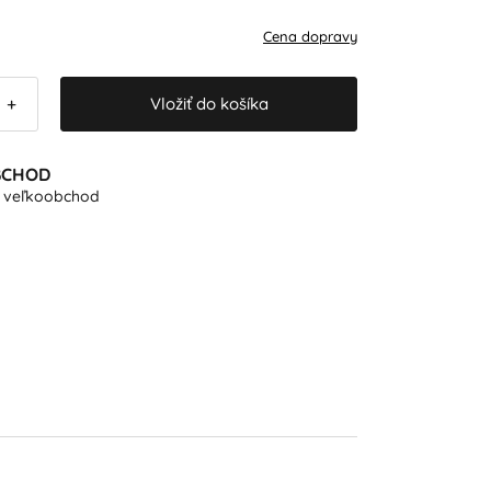
Cena dopravy
Vložiť do košíka
+
BCHOD
e veľkoobchod