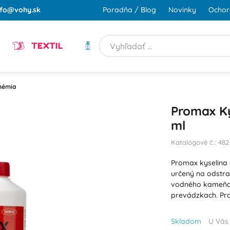
nfo@vohy.sk
Poradňa / Blog
Novinky
Ochor
TEXTIL
HYGIENA
chémia
Promax Ky
ml
Katalógové č.: 482
Promax kyselina c
určený na odstra
vodného kameňa a
prevádzkach. Pr
Skladom
U Vás 