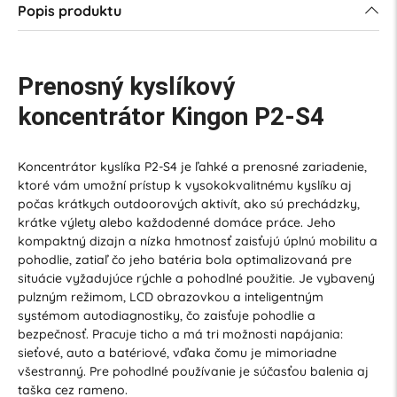
Popis produktu
Prenosný kyslíkový
koncentrátor Kingon P2-S4
Koncentrátor kyslíka P2-S4 je ľahké a prenosné zariadenie,
ktoré vám umožní prístup k vysokokvalitnému kyslíku aj
počas krátkych outdoorových aktivít, ako sú prechádzky,
krátke výlety alebo každodenné domáce práce. Jeho
kompaktný dizajn a nízka hmotnosť zaisťujú úplnú mobilitu a
pohodlie, zatiaľ čo jeho batéria bola optimalizovaná pre
situácie vyžadujúce rýchle a pohodlné použitie. Je vybavený
pulzným režimom, LCD obrazovkou a inteligentným
systémom autodiagnostiky, čo zaisťuje pohodlie a
bezpečnosť. Pracuje ticho a má tri možnosti napájania:
sieťové, auto a batériové, vďaka čomu je mimoriadne
všestranný. Pre pohodlné používanie je súčasťou balenia aj
taška cez rameno.