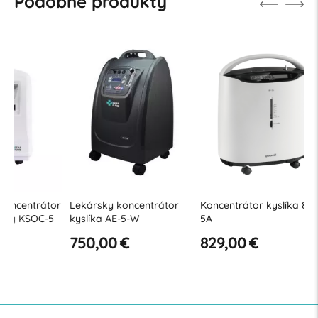
Podobné produkty
or
Lekársky koncentrátor
Koncentrátor kyslíka 8F-
Lekársky
kyslíka AE-5-W
5A
kyslíka 
750,00 €
829,00 €
839,0