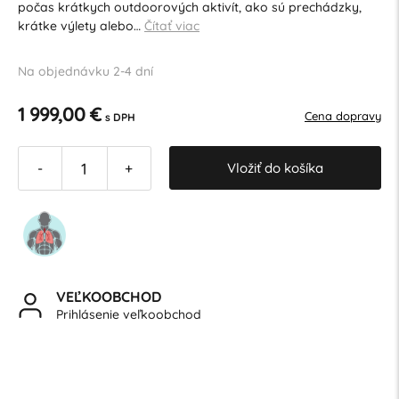
počas krátkych outdoorových aktivít, ako sú prechádzky,
krátke výlety alebo…
Čítať viac
Na objednávku 2-4 dní
1 999,00 €
Cena dopravy
s DPH
Vložiť do košíka
-
+
VEĽKOOBCHOD
Prihlásenie veľkoobchod