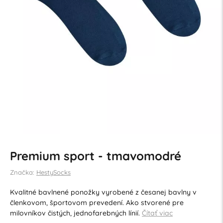
Premium sport - tmavomodré
Značka:
HestySocks
Kvalitné bavlnené ponožky vyrobené z česanej bavlny v
členkovom, športovom prevedení. Ako stvorené pre
milovníkov čistých, jednofarebných línií.
Čítať viac