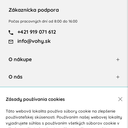
Zákaznícka podpora
Počas pracovných dní od 8:00 do 16:00
+421 919 071 612
info@vohy.sk
O nákupe
O nás
Newsletter
Zásady používania cookies
Táto webová lokalita používa súbory cookie na zlepšenie
používateľskej skúsenosti. Používaním našej webovej lokality
Súhlasím so spracovaním osobných údajov pre marketingové
vyjadrujete súhlas s používaním všetkých súborov cookie v
účely.
Zásady ochrany osobných údajov
.