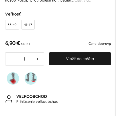
kožou. Pôsobí proti bolesti nôh, bedier…
Čítať viac
Veľkosť
35-40
41-47
6,90 €
Cena dopravy
s DPH
Vložiť do košíka
-
+
VEĽKOOBCHOD
Prihlásenie veľkoobchod