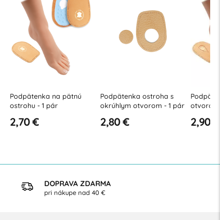
Podpätenka na pätnú
Podpätenka ostroha s
Podpäte
ostrohu - 1 pár
okrúhlym otvorom - 1 pár
otvorom 
2,70 €
2,80 €
2,90 €
DOPRAVA ZDARMA
pri nákupe nad 40 €